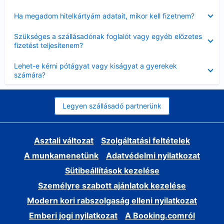
Bezárta
Ha megadom hitelkártyám adatait, mikor kell fizetnem?
Bezárta
Szükséges a szállásadónak foglalót vagy egyéb előzetes
fizetést teljesítenem?
Bezárta
Lehet-e kérni pótágyat vagy kiságyat a gyerekek
számára?
Legyen szállásadó partnerünk
Asztali változat
Szolgáltatási feltételek
A munkamenetünk
Adatvédelmi nyilatkozat
Sütibeállítások kezelése
Személyre szabott ajánlatok kezelése
Modern kori rabszolgaság elleni nyilatkozat
Emberi jogi nyilatkozat
A Booking.comról