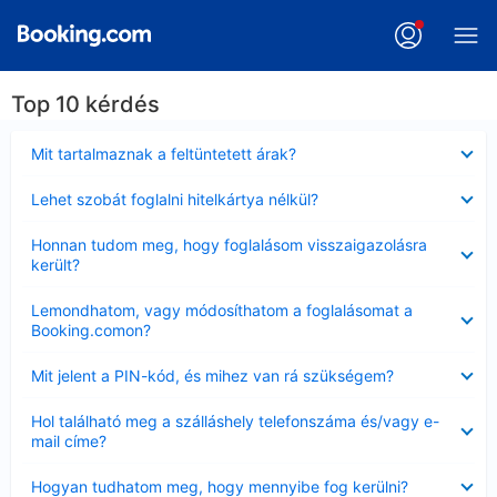
Top 10 kérdés
Bezárta
Mit tartalmaznak a feltüntetett árak?
Bezárta
Lehet szobát foglalni hitelkártya nélkül?
Bezárta
Honnan tudom meg, hogy foglalásom visszaigazolásra
került?
Bezárta
Lemondhatom, vagy módosíthatom a foglalásomat a
Booking.comon?
Bezárta
Mit jelent a PIN-kód, és mihez van rá szükségem?
Bezárta
Hol található meg a szálláshely telefonszáma és/vagy e-
mail címe?
Bezárta
Hogyan tudhatom meg, hogy mennyibe fog kerülni?