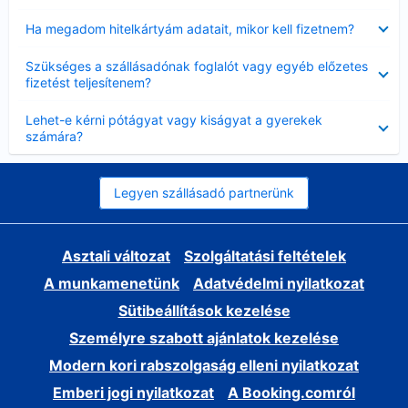
Bezárta
Ha megadom hitelkártyám adatait, mikor kell fizetnem?
Bezárta
Szükséges a szállásadónak foglalót vagy egyéb előzetes
fizetést teljesítenem?
Bezárta
Lehet-e kérni pótágyat vagy kiságyat a gyerekek
számára?
Legyen szállásadó partnerünk
Asztali változat
Szolgáltatási feltételek
A munkamenetünk
Adatvédelmi nyilatkozat
Sütibeállítások kezelése
Személyre szabott ajánlatok kezelése
Modern kori rabszolgaság elleni nyilatkozat
Emberi jogi nyilatkozat
A Booking.comról