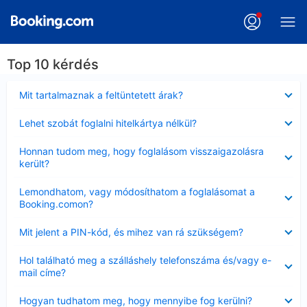
Top 10 kérdés
Bezárta
Mit tartalmaznak a feltüntetett árak?
Bezárta
Lehet szobát foglalni hitelkártya nélkül?
Bezárta
Honnan tudom meg, hogy foglalásom visszaigazolásra
került?
Bezárta
Lemondhatom, vagy módosíthatom a foglalásomat a
Booking.comon?
Bezárta
Mit jelent a PIN-kód, és mihez van rá szükségem?
Bezárta
Hol található meg a szálláshely telefonszáma és/vagy e-
mail címe?
Bezárta
Hogyan tudhatom meg, hogy mennyibe fog kerülni?