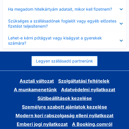
Bezárta
Ha megadom hitelkártyám adatait, mikor kell fizetnem?
Bezárta
Szükséges a szállásadónak foglalót vagy egyéb előzetes
fizetést teljesítenem?
Bezárta
Lehet-e kérni pótágyat vagy kiságyat a gyerekek
számára?
Legyen szállásadó partnerünk
Asztali változat
Szolgáltatási feltételek
A munkamenetünk
Adatvédelmi nyilatkozat
Sütibeállítások kezelése
Személyre szabott ajánlatok kezelése
Modern kori rabszolgaság elleni nyilatkozat
Emberi jogi nyilatkozat
A Booking.comról