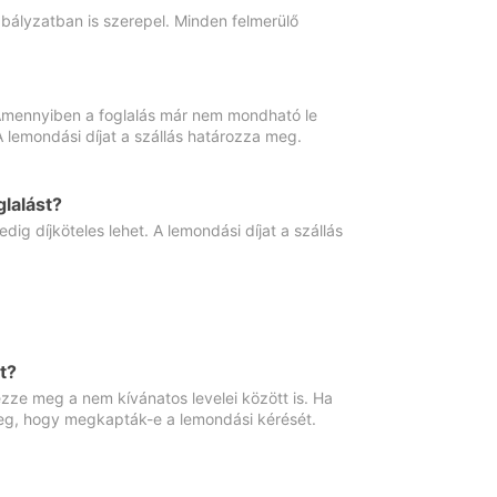
abályzatban is szerepel. Minden felmerülő
. Amennyiben a foglalás már nem mondható le
 A lemondási díjat a szállás határozza meg.
lalást?
ig díjköteles lehet. A lemondási díjat a szállás
t?
ze meg a nem kívánatos levelei között is. Ha
 meg, hogy megkapták-e a lemondási kérését.