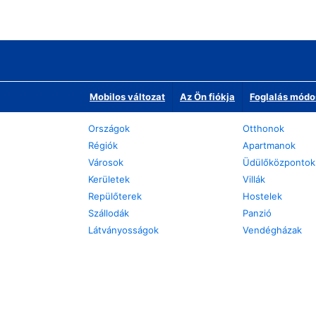
Mobilos változat
Az Ön fiókja
Foglalás módo
Országok
Otthonok
Régiók
Apartmanok
Városok
Üdülőközpontok
Kerületek
Villák
Repülőterek
Hostelek
Szállodák
Panzió
Látványosságok
Vendégházak