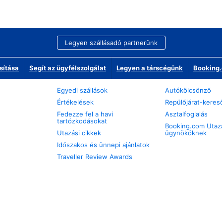
Legyen szállásadó partnerünk
sítása
Segít az ügyfélszolgálat
Legyen a társcégünk
Booking.
Egyedi szállások
Autókölcsönző
Értékelések
Repülőjárat-keres
Fedezze fel a havi
Asztalfoglalás
tartózkodásokat
Booking.com Utaz
Utazási cikkek
ügynököknek
Időszakos és ünnepi ajánlatok
Traveller Review Awards