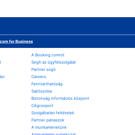
com for Business
A Booking.comról
ő
Segít az ügyfélszolgálat
Partner súgó
ási
Careers
Fenntarthatóság
Sajtószoba
Biztonság információs központ
Cégcsoport
Szolgáltatási feltételek
Partner panaszok
A munkamenetünk
Adatvédelmi nyilatkozat