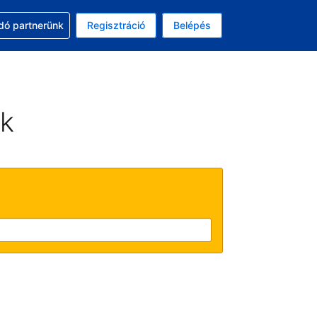
ssal
dó partnerünk
Regisztráció
Belépés
lasztott pénznem: magyar forint
kiválasztott nyelv: Magyar
ek