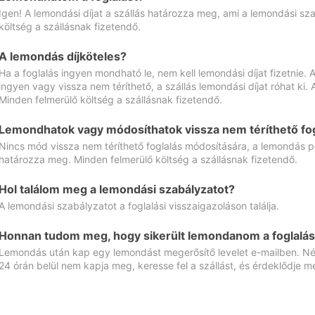
Igen! A lemondási díjat a szállás határozza meg, ami a lemondási sz
költség a szállásnak fizetendő.
A lemondás díjköteles?
Ha a foglalás ingyen mondható le, nem kell lemondási díjat fizetnie
ingyen vagy vissza nem téríthető, a szállás lemondási díjat róhat ki.
Minden felmerülő költség a szállásnak fizetendő.
Lemondhatok vagy módosíthatok vissza nem téríthető fog
Nincs mód vissza nem téríthető foglalás módosítására, a lemondás ped
határozza meg. Minden felmerülő költség a szállásnak fizetendő.
Hol találom meg a lemondási szabályzatot?
A lemondási szabályzatot a foglalási visszaigazoláson találja.
Honnan tudom meg, hogy sikerült lemondanom a foglalás
Lemondás után kap egy lemondást megerősítő levelet e-mailben. Néz
24 órán belül nem kapja meg, keresse fel a szállást, és érdeklődje