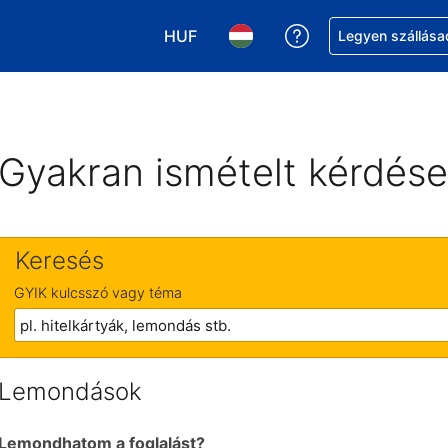
HUF
Segítség a foglalá
Legyen szállása
Válasszon pénznemet. Jelenlegi kivá
Válasszon nyelvet. Jelenleg 
Gyakran ismételt kérdés
Keresés
GYIK kulcsszó vagy téma
Lemondások
Lemondhatom a foglalást?