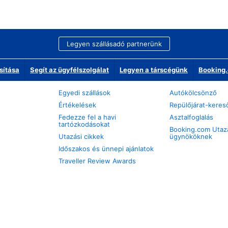
Legyen szállásadó partnerünk
sítása
Segít az ügyfélszolgálat
Legyen a társcégünk
Booking.
Egyedi szállások
Autókölcsönző
Értékelések
Repülőjárat-keres
Fedezze fel a havi
Asztalfoglalás
tartózkodásokat
Booking.com Utaz
Utazási cikkek
ügynököknek
Időszakos és ünnepi ajánlatok
Traveller Review Awards