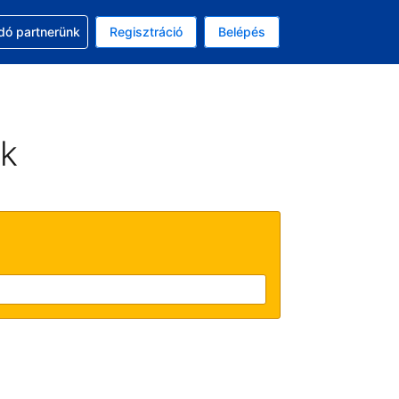
ssal
dó partnerünk
Regisztráció
Belépés
asztott pénznem: amerikai dollár
kiválasztott nyelv: Magyar
ek