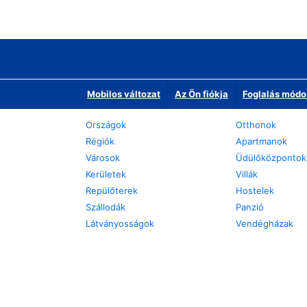
Mobilos változat
Az Ön fiókja
Foglalás módo
Országok
Otthonok
Régiók
Apartmanok
Városok
Üdülőközpontok
Kerületek
Villák
Repülőterek
Hostelek
Szállodák
Panzió
Látványosságok
Vendégházak