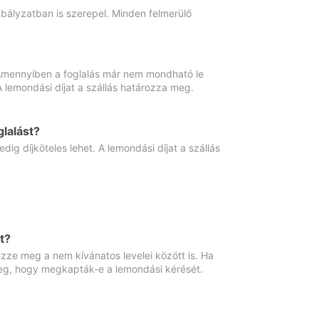
abályzatban is szerepel. Minden felmerülő
. Amennyiben a foglalás már nem mondható le
 A lemondási díjat a szállás határozza meg.
lalást?
ig díjköteles lehet. A lemondási díjat a szállás
t?
ze meg a nem kívánatos levelei között is. Ha
 meg, hogy megkapták-e a lemondási kérését.