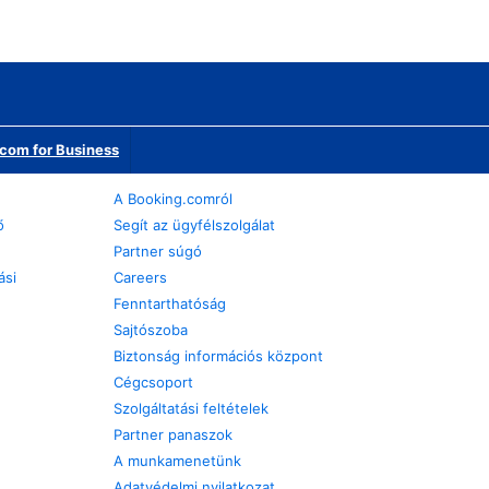
com for Business
A Booking.comról
ő
Segít az ügyfélszolgálat
Partner súgó
ási
Careers
Fenntarthatóság
Sajtószoba
Biztonság információs központ
Cégcsoport
Szolgáltatási feltételek
Partner panaszok
A munkamenetünk
Adatvédelmi nyilatkozat