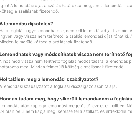
Igen! A lemondási díjat a szállás határozza meg, ami a lemondási sz
költség a szállásnak fizetendő.
A lemondás díjköteles?
Ha a foglalás ingyen mondható le, nem kell lemondási díjat fizetnie
ingyen vagy vissza nem téríthető, a szállás lemondási díjat róhat ki.
Minden felmerülő költség a szállásnak fizetendő.
Lemondhatok vagy módosíthatok vissza nem téríthető fog
Nincs mód vissza nem téríthető foglalás módosítására, a lemondás ped
határozza meg. Minden felmerülő költség a szállásnak fizetendő.
Hol találom meg a lemondási szabályzatot?
A lemondási szabályzatot a foglalási visszaigazoláson találja.
Honnan tudom meg, hogy sikerült lemondanom a foglalás
Lemondás után kap egy lemondást megerősítő levelet e-mailben. Néz
24 órán belül nem kapja meg, keresse fel a szállást, és érdeklődje