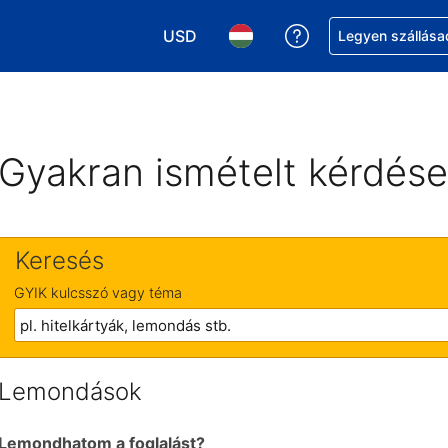
USD
Segítség a foglalá
Legyen szállása
Válasszon pénznemet. Jelenlegi kivál
Válasszon nyelvet. Jelenleg 
Gyakran ismételt kérdés
Keresés
GYIK kulcsszó vagy téma
Lemondások
Lemondhatom a foglalást?