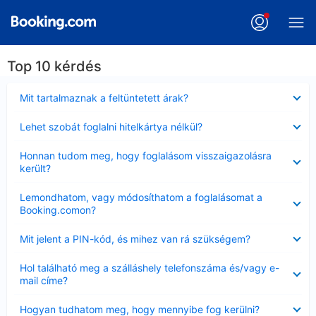
Top 10 kérdés
Bezárta
Mit tartalmaznak a feltüntetett árak?
Bezárta
Lehet szobát foglalni hitelkártya nélkül?
Bezárta
Honnan tudom meg, hogy foglalásom visszaigazolásra
került?
Bezárta
Lemondhatom, vagy módosíthatom a foglalásomat a
Booking.comon?
Bezárta
Mit jelent a PIN-kód, és mihez van rá szükségem?
Bezárta
Hol található meg a szálláshely telefonszáma és/vagy e-
mail címe?
Bezárta
Hogyan tudhatom meg, hogy mennyibe fog kerülni?