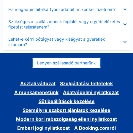
Bezárta
Ha megadom hitelkártyám adatait, mikor kell fizetnem?
Bezárta
Szükséges a szállásadónak foglalót vagy egyéb előzetes
fizetést teljesítenem?
Bezárta
Lehet-e kérni pótágyat vagy kiságyat a gyerekek
számára?
Legyen szállásadó partnerünk
Asztali változat
Szolgáltatási feltételek
A munkamenetünk
Adatvédelmi nyilatkozat
Sütibeállítások kezelése
Személyre szabott ajánlatok kezelése
Modern kori rabszolgaság elleni nyilatkozat
Emberi jogi nyilatkozat
A Booking.comról