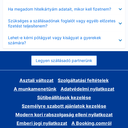
Bezárta
Ha megadom hitelkártyám adatait, mikor kell fizetnem?
Bezárta
Szükséges a szállásadónak foglalót vagy egyéb előzetes
fizetést teljesítenem?
Bezárta
Lehet-e kérni pótágyat vagy kiságyat a gyerekek
számára?
Legyen szállásadó partnerünk
Asztali változat
Szolgáltatási feltételek
A munkamenetünk
Adatvédelmi nyilatkozat
Sütibeállítások kezelése
Személyre szabott ajánlatok kezelése
Modern kori rabszolgaság elleni nyilatkozat
Emberi jogi nyilatkozat
A Booking.comról