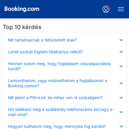
Top 10 kérdés
Bezárta
Mit tartalmaznak a feltüntetett árak?
Bezárta
Lehet szobát foglalni hitelkártya nélkül?
Bezárta
Honnan tudom meg, hogy foglalásom visszaigazolásra
került?
Bezárta
Lemondhatom, vagy módosíthatom a foglalásomat a
Booking.comon?
Bezárta
Mit jelent a PIN-kód, és mihez van rá szükségem?
Bezárta
Hol található meg a szálláshely telefonszáma és/vagy e-
mail címe?
Bezárta
Hogyan tudhatom meg, hogy mennyibe fog kerülni?