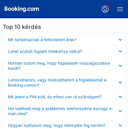
Top 10 kérdés
Bezárta
Mit tartalmaznak a feltüntetett árak?
Bezárta
Lehet szobát foglalni hitelkártya nélkül?
Bezárta
Honnan tudom meg, hogy foglalásom visszaigazolásra
került?
Bezárta
Lemondhatom, vagy módosíthatom a foglalásomat a
Booking.comon?
Bezárta
Mit jelent a PIN-kód, és mihez van rá szükségem?
Bezárta
Hol található meg a szálláshely telefonszáma és/vagy e-
mail címe?
Bezárta
Hogyan tudhatom meg, hogy mennyibe fog kerülni?