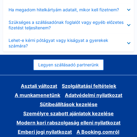
Bezárta
Ha megadom hitelkártyám adatait, mikor kell fizetnem?
Bezárta
Szükséges a szállásadónak foglalót vagy egyéb előzetes
fizetést teljesítenem?
Bezárta
Lehet-e kérni pótágyat vagy kiságyat a gyerekek
számára?
Legyen szállásadó partnerünk
Asztali változat
Szolgáltatási feltételek
A munkamenetünk
Adatvédelmi nyilatkozat
Sütibeállítások kezelése
Személyre szabott ajánlatok kezelése
Modern kori rabszolgaság elleni nyilatkozat
Emberi jogi nyilatkozat
A Booking.comról