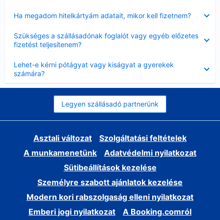
Bezárta
Ha megadom hitelkártyám adatait, mikor kell fizetnem?
Bezárta
Szükséges a szállásadónak foglalót vagy egyéb előzetes
fizetést teljesítenem?
Bezárta
Lehet-e kérni pótágyat vagy kiságyat a gyerekek
számára?
Legyen szállásadó partnerünk
Asztali változat
Szolgáltatási feltételek
A munkamenetünk
Adatvédelmi nyilatkozat
Sütibeállítások kezelése
Személyre szabott ajánlatok kezelése
Modern kori rabszolgaság elleni nyilatkozat
Emberi jogi nyilatkozat
A Booking.comról