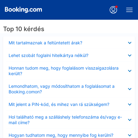
Top 10 kérdés
Bezárta
Mit tartalmaznak a feltüntetett árak?
Bezárta
Lehet szobát foglalni hitelkártya nélkül?
Bezárta
Honnan tudom meg, hogy foglalásom visszaigazolásra
került?
Bezárta
Lemondhatom, vagy módosíthatom a foglalásomat a
Booking.comon?
Bezárta
Mit jelent a PIN-kód, és mihez van rá szükségem?
Bezárta
Hol található meg a szálláshely telefonszáma és/vagy e-
mail címe?
Bezárta
Hogyan tudhatom meg, hogy mennyibe fog kerülni?