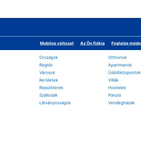
Mobilos változat
Az Ön fiókja
Foglalás módo
Országok
Otthonok
Régiók
Apartmanok
Városok
Üdülőközpontok
Kerületek
Villák
Repülőterek
Hostelek
Szállodák
Panzió
Látványosságok
Vendégházak