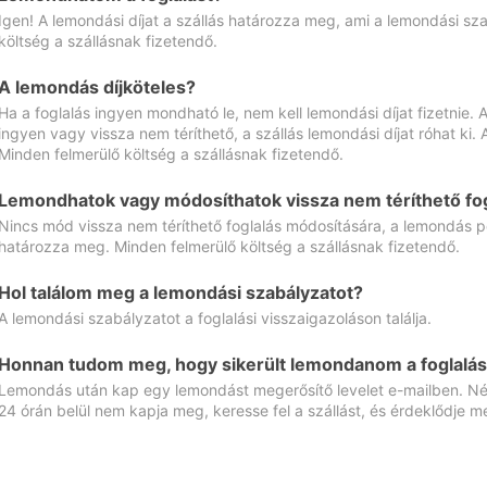
Igen! A lemondási díjat a szállás határozza meg, ami a lemondási sz
költség a szállásnak fizetendő.
A lemondás díjköteles?
Ha a foglalás ingyen mondható le, nem kell lemondási díjat fizetnie
ingyen vagy vissza nem téríthető, a szállás lemondási díjat róhat ki.
Minden felmerülő költség a szállásnak fizetendő.
Lemondhatok vagy módosíthatok vissza nem téríthető fog
Nincs mód vissza nem téríthető foglalás módosítására, a lemondás ped
határozza meg. Minden felmerülő költség a szállásnak fizetendő.
Hol találom meg a lemondási szabályzatot?
A lemondási szabályzatot a foglalási visszaigazoláson találja.
Honnan tudom meg, hogy sikerült lemondanom a foglalás
Lemondás után kap egy lemondást megerősítő levelet e-mailben. Néz
24 órán belül nem kapja meg, keresse fel a szállást, és érdeklődje