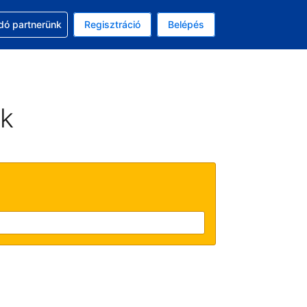
ssal
dó partnerünk
Regisztráció
Belépés
lasztott pénznem: magyar forint
kiválasztott nyelv: Magyar
ek