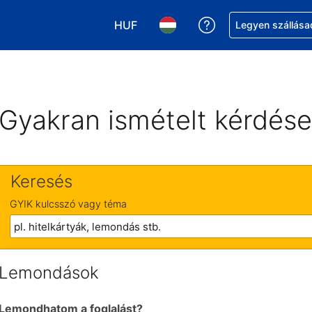
HUF
Segítség a foglalá
Legyen szállása
Válasszon pénznemet. Jelenlegi kivá
Válasszon nyelvet. Jelenleg 
Gyakran ismételt kérdés
Keresés
GYIK kulcsszó vagy téma
Lemondások
Lemondhatom a foglalást?