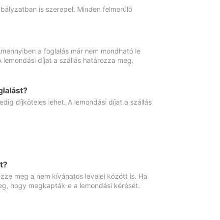
abályzatban is szerepel. Minden felmerülő
. Amennyiben a foglalás már nem mondható le
 A lemondási díjat a szállás határozza meg.
lalást?
ig díjköteles lehet. A lemondási díjat a szállás
t?
ze meg a nem kívánatos levelei között is. Ha
 meg, hogy megkapták-e a lemondási kérését.