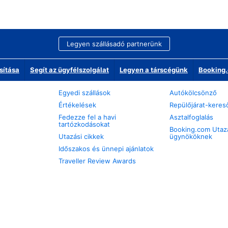
Legyen szállásadó partnerünk
sítása
Segít az ügyfélszolgálat
Legyen a társcégünk
Booking.
Egyedi szállások
Autókölcsönző
Értékelések
Repülőjárat-keres
Fedezze fel a havi
Asztalfoglalás
tartózkodásokat
Booking.com Utaz
Utazási cikkek
ügynököknek
Időszakos és ünnepi ajánlatok
Traveller Review Awards