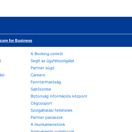
com for Business
A Booking.comról
ő
Segít az ügyfélszolgálat
Partner súgó
ási
Careers
Fenntarthatóság
Sajtószoba
Biztonság információs központ
Cégcsoport
Szolgáltatási feltételek
Partner panaszok
A munkamenetünk
Adatvédelmi nyilatkozat