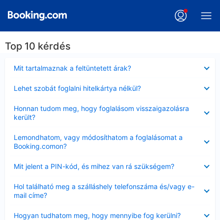
Top 10 kérdés
Bezárta
Mit tartalmaznak a feltüntetett árak?
Bezárta
Lehet szobát foglalni hitelkártya nélkül?
Bezárta
Honnan tudom meg, hogy foglalásom visszaigazolásra
került?
Bezárta
Lemondhatom, vagy módosíthatom a foglalásomat a
Booking.comon?
Bezárta
Mit jelent a PIN-kód, és mihez van rá szükségem?
Bezárta
Hol található meg a szálláshely telefonszáma és/vagy e-
mail címe?
Bezárta
Hogyan tudhatom meg, hogy mennyibe fog kerülni?