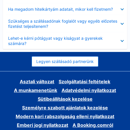
Bezárta
Ha megadom hitelkártyám adatait, mikor kell fizetnem?
Bezárta
Szükséges a szállásadónak foglalót vagy egyéb előzetes
fizetést teljesítenem?
Bezárta
Lehet-e kérni pótágyat vagy kiságyat a gyerekek
számára?
Legyen szállásadó partnerünk
Asztali változat
Szolgáltatási feltételek
A munkamenetünk
Adatvédelmi nyilatkozat
Sütibeállítások kezelése
Személyre szabott ajánlatok kezelése
Modern kori rabszolgaság elleni nyilatkozat
Emberi jogi nyilatkozat
A Booking.comról