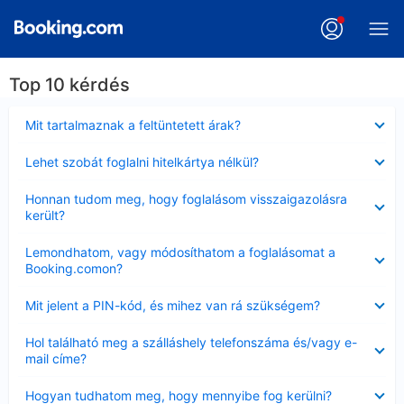
Top 10 kérdés
Bezárta
Mit tartalmaznak a feltüntetett árak?
Bezárta
Lehet szobát foglalni hitelkártya nélkül?
Bezárta
Honnan tudom meg, hogy foglalásom visszaigazolásra
került?
Bezárta
Lemondhatom, vagy módosíthatom a foglalásomat a
Booking.comon?
Bezárta
Mit jelent a PIN-kód, és mihez van rá szükségem?
Bezárta
Hol található meg a szálláshely telefonszáma és/vagy e-
mail címe?
Bezárta
Hogyan tudhatom meg, hogy mennyibe fog kerülni?