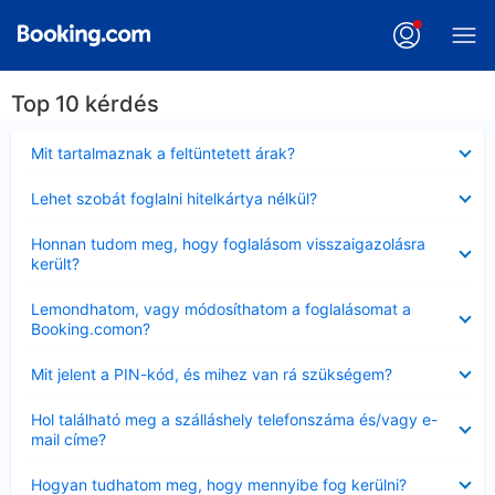
Top 10 kérdés
Bezárta
Mit tartalmaznak a feltüntetett árak?
Bezárta
Lehet szobát foglalni hitelkártya nélkül?
Bezárta
Honnan tudom meg, hogy foglalásom visszaigazolásra
került?
Bezárta
Lemondhatom, vagy módosíthatom a foglalásomat a
Booking.comon?
Bezárta
Mit jelent a PIN-kód, és mihez van rá szükségem?
Bezárta
Hol található meg a szálláshely telefonszáma és/vagy e-
mail címe?
Bezárta
Hogyan tudhatom meg, hogy mennyibe fog kerülni?