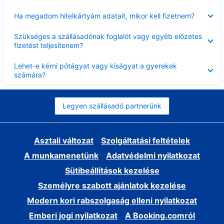
Bezárta
Ha megadom hitelkártyám adatait, mikor kell fizetnem?
Bezárta
Szükséges a szállásadónak foglalót vagy egyéb előzetes
fizetést teljesítenem?
Bezárta
Lehet-e kérni pótágyat vagy kiságyat a gyerekek
számára?
Legyen szállásadó partnerünk
Asztali változat
Szolgáltatási feltételek
A munkamenetünk
Adatvédelmi nyilatkozat
Sütibeállítások kezelése
Személyre szabott ajánlatok kezelése
Modern kori rabszolgaság elleni nyilatkozat
Emberi jogi nyilatkozat
A Booking.comról