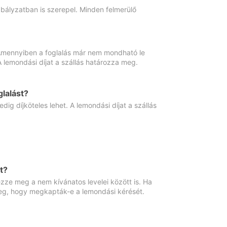
abályzatban is szerepel. Minden felmerülő
. Amennyiben a foglalás már nem mondható le
 A lemondási díjat a szállás határozza meg.
lalást?
ig díjköteles lehet. A lemondási díjat a szállás
t?
ze meg a nem kívánatos levelei között is. Ha
 meg, hogy megkapták-e a lemondási kérését.