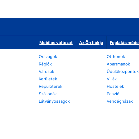
Mobilos változat
Az Ön fiókja
Foglalás módo
Országok
Otthonok
Régiók
Apartmanok
Városok
Üdülőközpontok
Kerületek
Villák
Repülőterek
Hostelek
Szállodák
Panzió
Látványosságok
Vendégházak