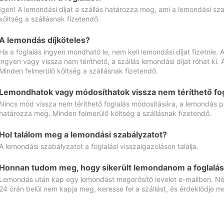
Igen! A lemondási díjat a szállás határozza meg, ami a lemondási sz
költség a szállásnak fizetendő.
A lemondás díjköteles?
Ha a foglalás ingyen mondható le, nem kell lemondási díjat fizetnie
ingyen vagy vissza nem téríthető, a szállás lemondási díjat róhat ki.
Minden felmerülő költség a szállásnak fizetendő.
Lemondhatok vagy módosíthatok vissza nem téríthető fog
Nincs mód vissza nem téríthető foglalás módosítására, a lemondás ped
határozza meg. Minden felmerülő költség a szállásnak fizetendő.
Hol találom meg a lemondási szabályzatot?
A lemondási szabályzatot a foglalási visszaigazoláson találja.
Honnan tudom meg, hogy sikerült lemondanom a foglalás
Lemondás után kap egy lemondást megerősítő levelet e-mailben. Néz
24 órán belül nem kapja meg, keresse fel a szállást, és érdeklődje