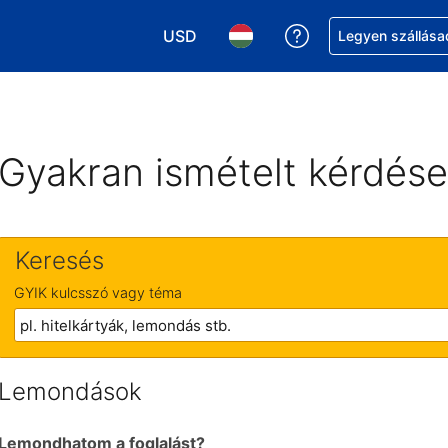
USD
Segítség a foglalá
Legyen szállása
Válasszon pénznemet. Jelenlegi kivál
Válasszon nyelvet. Jelenleg 
Gyakran ismételt kérdés
Keresés
GYIK kulcsszó vagy téma
Lemondások
Lemondhatom a foglalást?