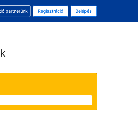
ssal
dó partnerünk
Regisztráció
Belépés
asztott pénznem: amerikai dollár
kiválasztott nyelv: Magyar
ek