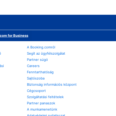
com for Business
A Booking.comról
ő
Segít az ügyfélszolgálat
Partner súgó
ási
Careers
Fenntarthatóság
Sajtószoba
Biztonság információs központ
Cégcsoport
Szolgáltatási feltételek
Partner panaszok
A munkamenetünk
Adatvédelmi nyilatkozat