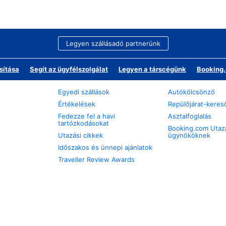
Legyen szállásadó partnerünk
sítása
Segít az ügyfélszolgálat
Legyen a társcégünk
Booking.
Egyedi szállások
Autókölcsönző
Értékelések
Repülőjárat-keres
Fedezze fel a havi
Asztalfoglalás
tartózkodásokat
Booking.com Utaz
Utazási cikkek
ügynököknek
Időszakos és ünnepi ajánlatok
Traveller Review Awards