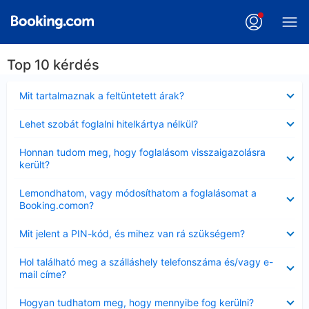
Top 10 kérdés
Bezárta
Mit tartalmaznak a feltüntetett árak?
Bezárta
Lehet szobát foglalni hitelkártya nélkül?
Bezárta
Honnan tudom meg, hogy foglalásom visszaigazolásra
került?
Bezárta
Lemondhatom, vagy módosíthatom a foglalásomat a
Booking.comon?
Bezárta
Mit jelent a PIN-kód, és mihez van rá szükségem?
Bezárta
Hol található meg a szálláshely telefonszáma és/vagy e-
mail címe?
Bezárta
Hogyan tudhatom meg, hogy mennyibe fog kerülni?