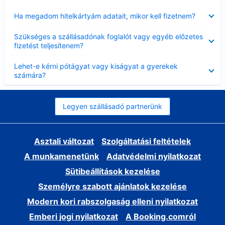
Bezárta
Ha megadom hitelkártyám adatait, mikor kell fizetnem?
Bezárta
Szükséges a szállásadónak foglalót vagy egyéb előzetes
fizetést teljesítenem?
Bezárta
Lehet-e kérni pótágyat vagy kiságyat a gyerekek
számára?
Legyen szállásadó partnerünk
Asztali változat
Szolgáltatási feltételek
A munkamenetünk
Adatvédelmi nyilatkozat
Sütibeállítások kezelése
Személyre szabott ajánlatok kezelése
Modern kori rabszolgaság elleni nyilatkozat
Emberi jogi nyilatkozat
A Booking.comról