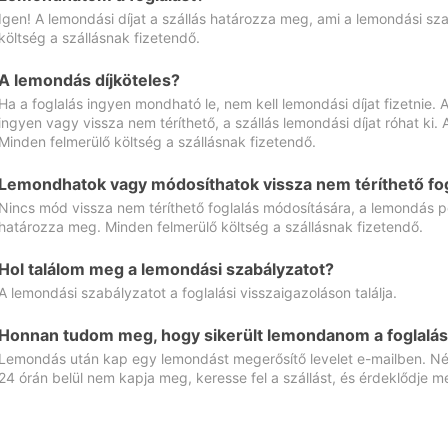
Igen! A lemondási díjat a szállás határozza meg, ami a lemondási sz
költség a szállásnak fizetendő.
A lemondás díjköteles?
Ha a foglalás ingyen mondható le, nem kell lemondási díjat fizetnie
ingyen vagy vissza nem téríthető, a szállás lemondási díjat róhat ki.
Minden felmerülő költség a szállásnak fizetendő.
Lemondhatok vagy módosíthatok vissza nem téríthető fog
Nincs mód vissza nem téríthető foglalás módosítására, a lemondás ped
határozza meg. Minden felmerülő költség a szállásnak fizetendő.
Hol találom meg a lemondási szabályzatot?
A lemondási szabályzatot a foglalási visszaigazoláson találja.
Honnan tudom meg, hogy sikerült lemondanom a foglalás
Lemondás után kap egy lemondást megerősítő levelet e-mailben. Néz
24 órán belül nem kapja meg, keresse fel a szállást, és érdeklődje