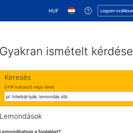
HUF
Segítség a foglalá
Legyen szállása
Válasszon pénznemet. Jelenlegi kivá
Válasszon nyelvet. Jelenleg 
Gyakran ismételt kérdés
Keresés
GYIK kulcsszó vagy téma
Lemondások
Lemondhatom a foglalást?