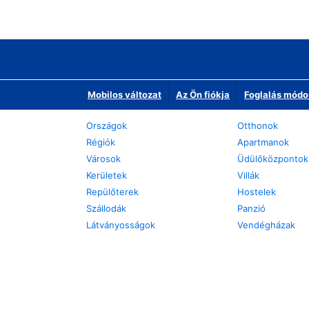
Mobilos változat
Az Ön fiókja
Foglalás módo
Országok
Otthonok
Régiók
Apartmanok
Városok
Üdülőközpontok
Kerületek
Villák
Repülőterek
Hostelek
Szállodák
Panzió
Látványosságok
Vendégházak