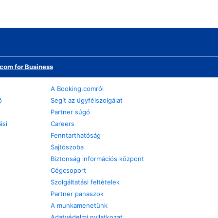
com for Business
A Booking.comról
ő
Segít az ügyfélszolgálat
Partner súgó
ási
Careers
Fenntarthatóság
Sajtószoba
Biztonság információs központ
Cégcsoport
Szolgáltatási feltételek
Partner panaszok
A munkamenetünk
Adatvédelmi nyilatkozat