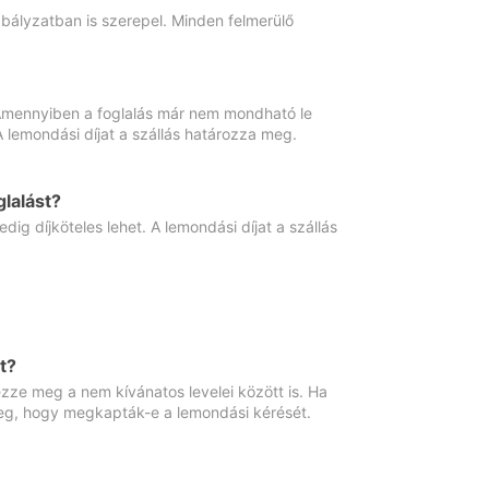
abályzatban is szerepel. Minden felmerülő
. Amennyiben a foglalás már nem mondható le
 A lemondási díjat a szállás határozza meg.
lalást?
ig díjköteles lehet. A lemondási díjat a szállás
t?
ze meg a nem kívánatos levelei között is. Ha
 meg, hogy megkapták-e a lemondási kérését.