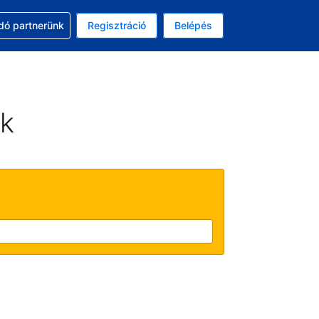
ssal
dó partnerünk
Regisztráció
Belépés
lasztott pénznem: magyar forint
kiválasztott nyelv: Magyar
ek