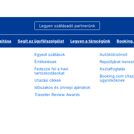
Legyen szállásadó partnerünk
sítása
Segít az ügyfélszolgálat
Legyen a társcégünk
Booking.
Egyedi szállások
Autókölcsönző
Értékelések
Repülőjárat-keres
Fedezze fel a havi
Asztalfoglalás
tartózkodásokat
Booking.com Utaz
Utazási cikkek
ügynököknek
Időszakos és ünnepi ajánlatok
Traveller Review Awards