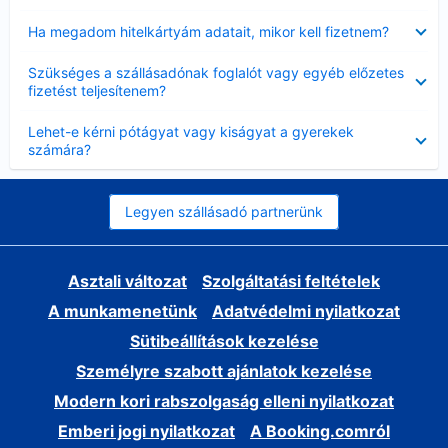
Bezárta
Ha megadom hitelkártyám adatait, mikor kell fizetnem?
Bezárta
Szükséges a szállásadónak foglalót vagy egyéb előzetes
fizetést teljesítenem?
Bezárta
Lehet-e kérni pótágyat vagy kiságyat a gyerekek
számára?
Legyen szállásadó partnerünk
Asztali változat
Szolgáltatási feltételek
A munkamenetünk
Adatvédelmi nyilatkozat
Sütibeállítások kezelése
Személyre szabott ajánlatok kezelése
Modern kori rabszolgaság elleni nyilatkozat
Emberi jogi nyilatkozat
A Booking.comról