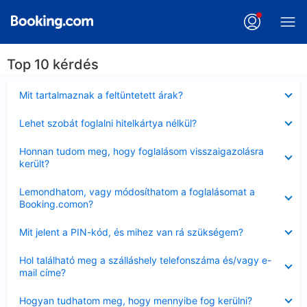
Top 10 kérdés
Bezárta
Mit tartalmaznak a feltüntetett árak?
Bezárta
Lehet szobát foglalni hitelkártya nélkül?
Bezárta
Honnan tudom meg, hogy foglalásom visszaigazolásra
került?
Bezárta
Lemondhatom, vagy módosíthatom a foglalásomat a
Booking.comon?
Bezárta
Mit jelent a PIN-kód, és mihez van rá szükségem?
Bezárta
Hol található meg a szálláshely telefonszáma és/vagy e-
mail címe?
Bezárta
Hogyan tudhatom meg, hogy mennyibe fog kerülni?