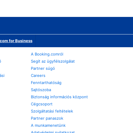
com for Business
A Booking.comról
ő
Segít az ügyfélszolgálat
Partner súgó
ási
Careers
Fenntarthatóság
Sajtószoba
Biztonság információs központ
Cégcsoport
Szolgáltatási feltételek
Partner panaszok
A munkamenetünk
Adatvédelmi nyilatkozat