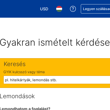
USD
Segítség a foglalá
Legyen szállása
Válasszon pénznemet. Jelenlegi kivál
Válasszon nyelvet. Jelenleg 
Gyakran ismételt kérdés
Keresés
GYIK kulcsszó vagy téma
Lemondások
Lemondhatom a foglalást?