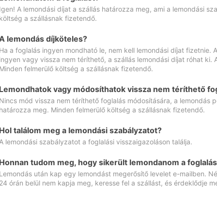
Igen! A lemondási díjat a szállás határozza meg, ami a lemondási sz
költség a szállásnak fizetendő.
A lemondás díjköteles?
Ha a foglalás ingyen mondható le, nem kell lemondási díjat fizetnie
ingyen vagy vissza nem téríthető, a szállás lemondási díjat róhat ki.
Minden felmerülő költség a szállásnak fizetendő.
Lemondhatok vagy módosíthatok vissza nem téríthető fog
Nincs mód vissza nem téríthető foglalás módosítására, a lemondás ped
határozza meg. Minden felmerülő költség a szállásnak fizetendő.
Hol találom meg a lemondási szabályzatot?
A lemondási szabályzatot a foglalási visszaigazoláson találja.
Honnan tudom meg, hogy sikerült lemondanom a foglalás
Lemondás után kap egy lemondást megerősítő levelet e-mailben. Néz
24 órán belül nem kapja meg, keresse fel a szállást, és érdeklődje