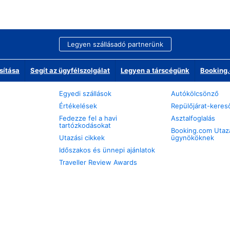
Legyen szállásadó partnerünk
sítása
Segít az ügyfélszolgálat
Legyen a társcégünk
Booking.
Egyedi szállások
Autókölcsönző
Értékelések
Repülőjárat-keres
Fedezze fel a havi
Asztalfoglalás
tartózkodásokat
Booking.com Utaz
Utazási cikkek
ügynököknek
Időszakos és ünnepi ajánlatok
Traveller Review Awards