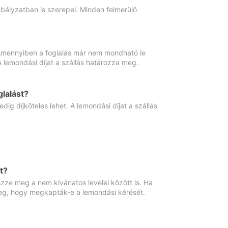
abályzatban is szerepel. Minden felmerülő
. Amennyiben a foglalás már nem mondható le
 A lemondási díjat a szállás határozza meg.
lalást?
ig díjköteles lehet. A lemondási díjat a szállás
t?
ze meg a nem kívánatos levelei között is. Ha
 meg, hogy megkapták-e a lemondási kérését.