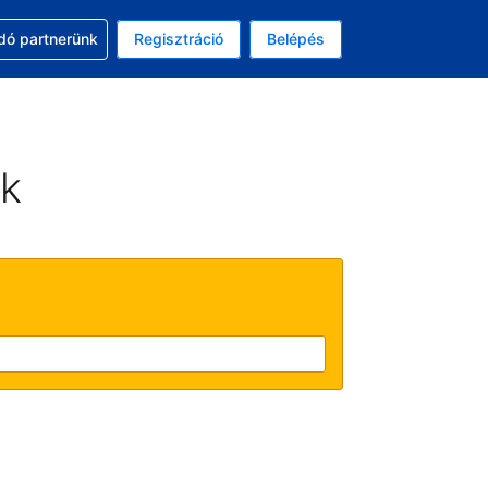
ssal
dó partnerünk
Regisztráció
Belépés
asztott pénznem: amerikai dollár
kiválasztott nyelv: Magyar
ek