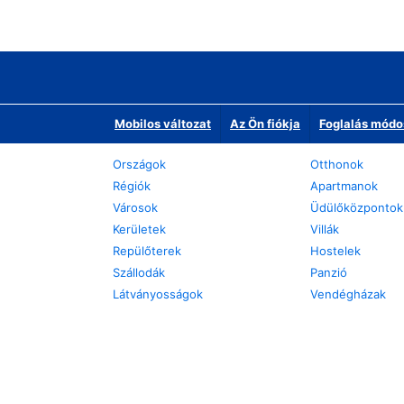
Mobilos változat
Az Ön fiókja
Foglalás módo
Országok
Otthonok
Régiók
Apartmanok
Városok
Üdülőközpontok
Kerületek
Villák
Repülőterek
Hostelek
Szállodák
Panzió
Látványosságok
Vendégházak