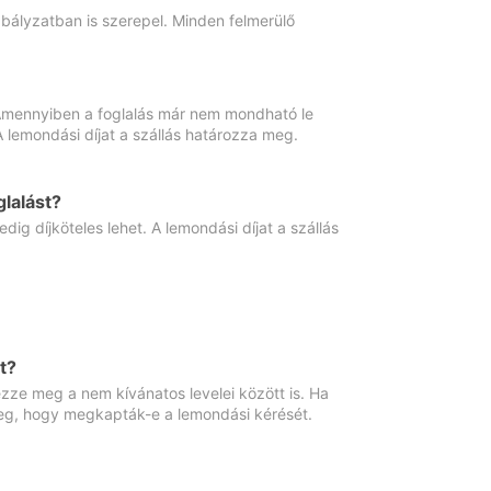
abályzatban is szerepel. Minden felmerülő
. Amennyiben a foglalás már nem mondható le
 A lemondási díjat a szállás határozza meg.
lalást?
ig díjköteles lehet. A lemondási díjat a szállás
t?
ze meg a nem kívánatos levelei között is. Ha
 meg, hogy megkapták-e a lemondási kérését.