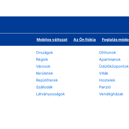
Mobilos változat
Az Ön fiókja
Foglalás módo
Országok
Otthonok
Régiók
Apartmanok
Városok
Üdülőközpontok
Kerületek
Villák
Repülőterek
Hostelek
Szállodák
Panzió
Látványosságok
Vendégházak