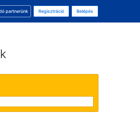
ssal
dó partnerünk
Regisztráció
Belépés
lasztott pénznem: magyar forint
kiválasztott nyelv: Magyar
ek