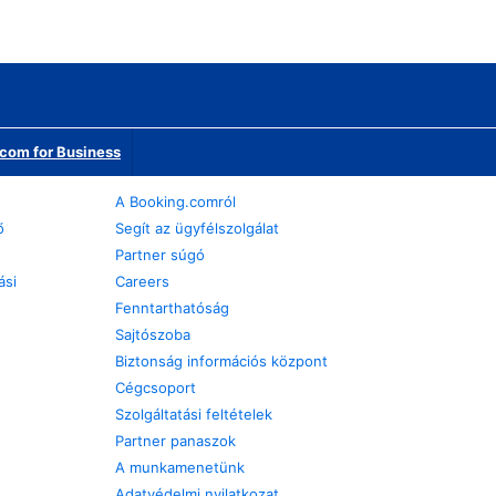
com for Business
A Booking.comról
ő
Segít az ügyfélszolgálat
Partner súgó
ási
Careers
Fenntarthatóság
Sajtószoba
Biztonság információs központ
Cégcsoport
Szolgáltatási feltételek
Partner panaszok
A munkamenetünk
Adatvédelmi nyilatkozat