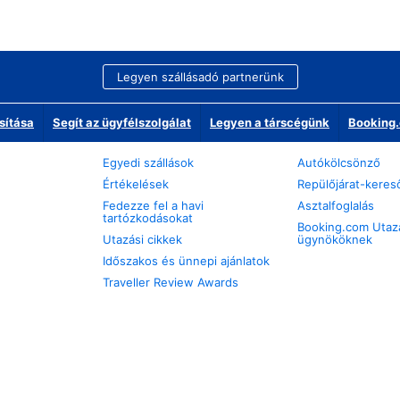
Legyen szállásadó partnerünk
sítása
Segít az ügyfélszolgálat
Legyen a társcégünk
Booking.
Egyedi szállások
Autókölcsönző
Értékelések
Repülőjárat-keres
Fedezze fel a havi
Asztalfoglalás
tartózkodásokat
Booking.com Utaz
Utazási cikkek
ügynököknek
Időszakos és ünnepi ajánlatok
Traveller Review Awards