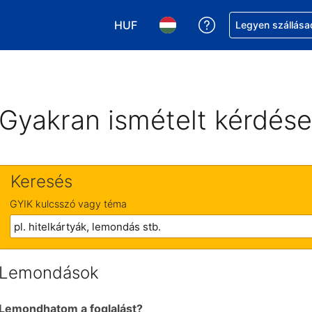
HUF
Segítség a foglalá
Legyen szállása
Válasszon pénznemet. Jelenlegi kivá
Válasszon nyelvet. Jelenleg 
Gyakran ismételt kérdés
Keresés
GYIK kulcsszó vagy téma
Lemondások
Lemondhatom a foglalást?