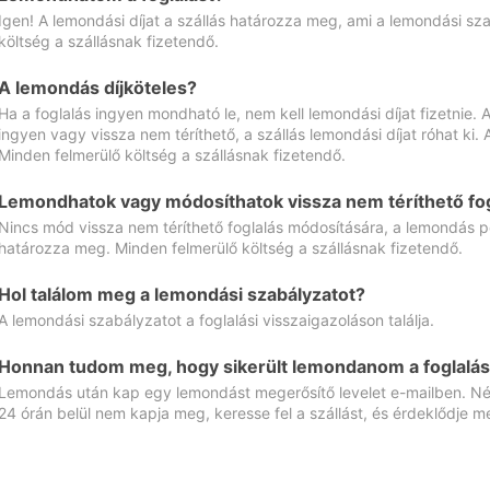
Igen! A lemondási díjat a szállás határozza meg, ami a lemondási sz
költség a szállásnak fizetendő.
A lemondás díjköteles?
Ha a foglalás ingyen mondható le, nem kell lemondási díjat fizetnie
ingyen vagy vissza nem téríthető, a szállás lemondási díjat róhat ki.
Minden felmerülő költség a szállásnak fizetendő.
Lemondhatok vagy módosíthatok vissza nem téríthető fog
Nincs mód vissza nem téríthető foglalás módosítására, a lemondás ped
határozza meg. Minden felmerülő költség a szállásnak fizetendő.
Hol találom meg a lemondási szabályzatot?
A lemondási szabályzatot a foglalási visszaigazoláson találja.
Honnan tudom meg, hogy sikerült lemondanom a foglalás
Lemondás után kap egy lemondást megerősítő levelet e-mailben. Néz
24 órán belül nem kapja meg, keresse fel a szállást, és érdeklődje