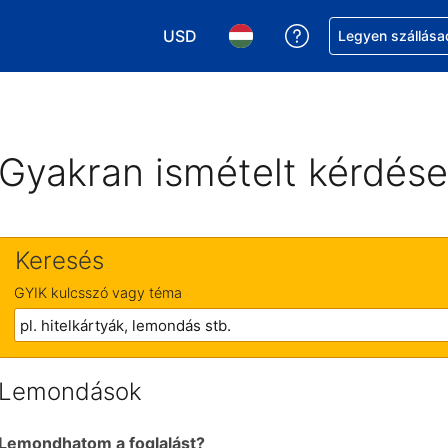
USD
Segítség a foglalá
Legyen szállása
Válasszon pénznemet. Jelenlegi kivál
Válasszon nyelvet. Jelenleg 
Gyakran ismételt kérdés
Keresés
GYIK kulcsszó vagy téma
Lemondások
Lemondhatom a foglalást?