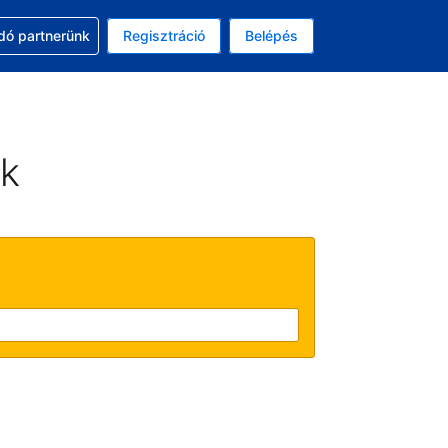
ssal
dó partnerünk
Regisztráció
Belépés
asztott pénznem: amerikai dollár
kiválasztott nyelv: Magyar
ek