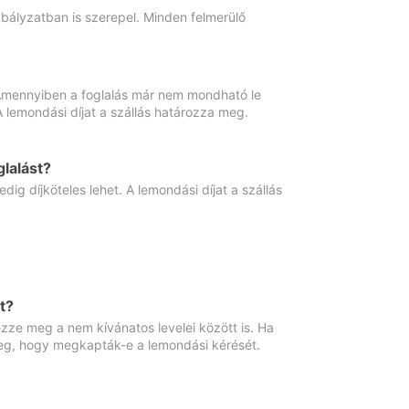
abályzatban is szerepel. Minden felmerülő
. Amennyiben a foglalás már nem mondható le
 A lemondási díjat a szállás határozza meg.
lalást?
ig díjköteles lehet. A lemondási díjat a szállás
t?
ze meg a nem kívánatos levelei között is. Ha
 meg, hogy megkapták-e a lemondási kérését.