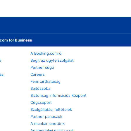
com for Business
A Booking.comról
ő
Segít az ügyfélszolgálat
Partner súgó
ási
Careers
Fenntarthatóság
Sajtószoba
Biztonság információs központ
Cégcsoport
Szolgáltatási feltételek
Partner panaszok
A munkamenetünk
Adatvédelmi nyilatkozat