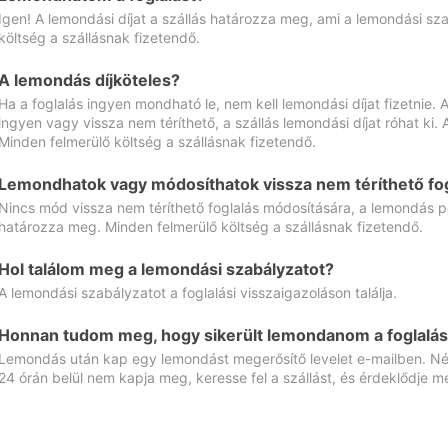
Igen! A lemondási díjat a szállás határozza meg, ami a lemondási sz
költség a szállásnak fizetendő.
A lemondás díjköteles?
Ha a foglalás ingyen mondható le, nem kell lemondási díjat fizetnie
ingyen vagy vissza nem téríthető, a szállás lemondási díjat róhat ki.
Minden felmerülő költség a szállásnak fizetendő.
Lemondhatok vagy módosíthatok vissza nem téríthető fog
Nincs mód vissza nem téríthető foglalás módosítására, a lemondás ped
határozza meg. Minden felmerülő költség a szállásnak fizetendő.
Hol találom meg a lemondási szabályzatot?
A lemondási szabályzatot a foglalási visszaigazoláson találja.
Honnan tudom meg, hogy sikerült lemondanom a foglalás
Lemondás után kap egy lemondást megerősítő levelet e-mailben. Néz
24 órán belül nem kapja meg, keresse fel a szállást, és érdeklődje