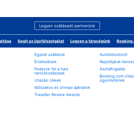
Legyen szállásadó partnerünk
sítása
Segít az ügyfélszolgálat
Legyen a társcégünk
Booking.
Egyedi szállások
Autókölcsönző
Értékelések
Repülőjárat-keres
Fedezze fel a havi
Asztalfoglalás
tartózkodásokat
Booking.com Utaz
Utazási cikkek
ügynököknek
Időszakos és ünnepi ajánlatok
Traveller Review Awards