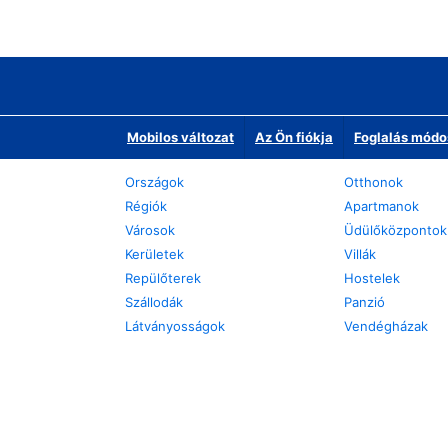
Mobilos változat
Az Ön fiókja
Foglalás módo
Országok
Otthonok
Régiók
Apartmanok
Városok
Üdülőközpontok
Kerületek
Villák
Repülőterek
Hostelek
Szállodák
Panzió
Látványosságok
Vendégházak