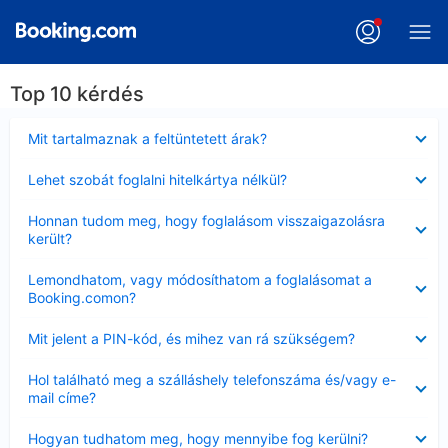
Top 10 kérdés
Bezárta
Mit tartalmaznak a feltüntetett árak?
Bezárta
Lehet szobát foglalni hitelkártya nélkül?
Bezárta
Honnan tudom meg, hogy foglalásom visszaigazolásra
került?
Bezárta
Lemondhatom, vagy módosíthatom a foglalásomat a
Booking.comon?
Bezárta
Mit jelent a PIN-kód, és mihez van rá szükségem?
Bezárta
Hol található meg a szálláshely telefonszáma és/vagy e-
mail címe?
Bezárta
Hogyan tudhatom meg, hogy mennyibe fog kerülni?