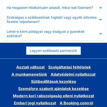
Bezárta
Ha megadom hitelkártyám adatait, mikor kell fizetnem?
Bezárta
Szükséges a szállásadónak foglalót vagy egyéb előzetes
fizetést teljesítenem?
Bezárta
Lehet-e kérni pótágyat vagy kiságyat a gyerekek
számára?
Legyen szállásadó partnerünk
Asztali változat
Szolgáltatási feltételek
A munkamenetünk
Adatvédelmi nyilatkozat
Sütibeállítások kezelése
Személyre szabott ajánlatok kezelése
Modern kori rabszolgaság elleni nyilatkozat
Emberi jogi nyilatkozat
A Booking.comról