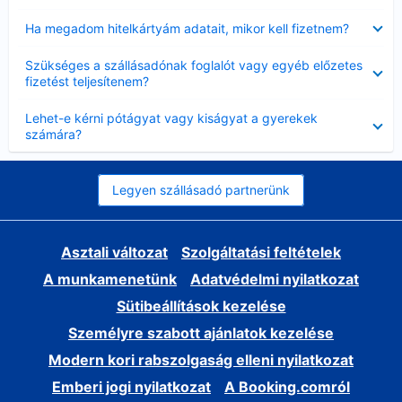
Bezárta
Ha megadom hitelkártyám adatait, mikor kell fizetnem?
Bezárta
Szükséges a szállásadónak foglalót vagy egyéb előzetes
fizetést teljesítenem?
Bezárta
Lehet-e kérni pótágyat vagy kiságyat a gyerekek
számára?
Legyen szállásadó partnerünk
Asztali változat
Szolgáltatási feltételek
A munkamenetünk
Adatvédelmi nyilatkozat
Sütibeállítások kezelése
Személyre szabott ajánlatok kezelése
Modern kori rabszolgaság elleni nyilatkozat
Emberi jogi nyilatkozat
A Booking.comról