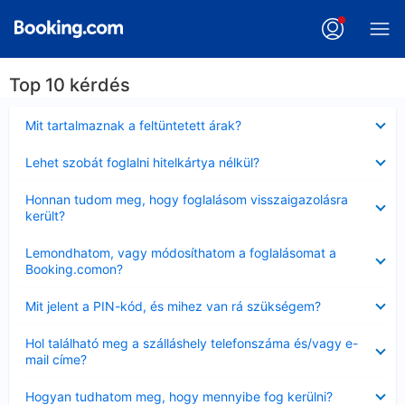
Top 10 kérdés
Bezárta
Mit tartalmaznak a feltüntetett árak?
Bezárta
Lehet szobát foglalni hitelkártya nélkül?
Bezárta
Honnan tudom meg, hogy foglalásom visszaigazolásra
került?
Bezárta
Lemondhatom, vagy módosíthatom a foglalásomat a
Booking.comon?
Bezárta
Mit jelent a PIN-kód, és mihez van rá szükségem?
Bezárta
Hol található meg a szálláshely telefonszáma és/vagy e-
mail címe?
Bezárta
Hogyan tudhatom meg, hogy mennyibe fog kerülni?