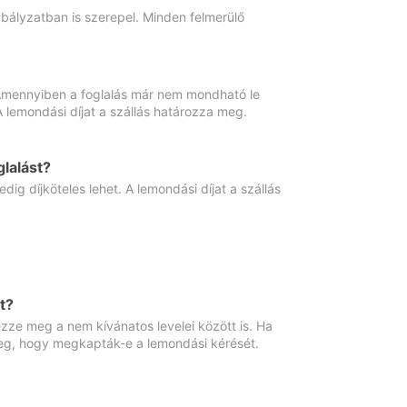
abályzatban is szerepel. Minden felmerülő
. Amennyiben a foglalás már nem mondható le
 A lemondási díjat a szállás határozza meg.
lalást?
ig díjköteles lehet. A lemondási díjat a szállás
t?
ze meg a nem kívánatos levelei között is. Ha
 meg, hogy megkapták-e a lemondási kérését.