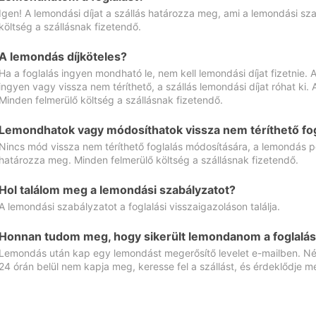
Igen! A lemondási díjat a szállás határozza meg, ami a lemondási sz
költség a szállásnak fizetendő.
A lemondás díjköteles?
Ha a foglalás ingyen mondható le, nem kell lemondási díjat fizetnie
ingyen vagy vissza nem téríthető, a szállás lemondási díjat róhat ki.
Minden felmerülő költség a szállásnak fizetendő.
Lemondhatok vagy módosíthatok vissza nem téríthető fog
Nincs mód vissza nem téríthető foglalás módosítására, a lemondás ped
határozza meg. Minden felmerülő költség a szállásnak fizetendő.
Hol találom meg a lemondási szabályzatot?
A lemondási szabályzatot a foglalási visszaigazoláson találja.
Honnan tudom meg, hogy sikerült lemondanom a foglalás
Lemondás után kap egy lemondást megerősítő levelet e-mailben. Néz
24 órán belül nem kapja meg, keresse fel a szállást, és érdeklődje