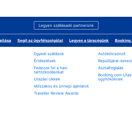
Legyen szállásadó partnerünk
sítása
Segít az ügyfélszolgálat
Legyen a társcégünk
Booking.
Egyedi szállások
Autókölcsönző
Értékelések
Repülőjárat-keres
Fedezze fel a havi
Asztalfoglalás
tartózkodásokat
Booking.com Utaz
Utazási cikkek
ügynököknek
Időszakos és ünnepi ajánlatok
Traveller Review Awards