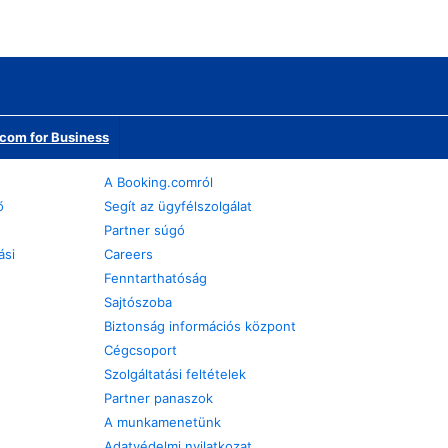
com for Business
A Booking.comról
ő
Segít az ügyfélszolgálat
Partner súgó
ási
Careers
Fenntarthatóság
Sajtószoba
Biztonság információs központ
Cégcsoport
Szolgáltatási feltételek
Partner panaszok
A munkamenetünk
Adatvédelmi nyilatkozat