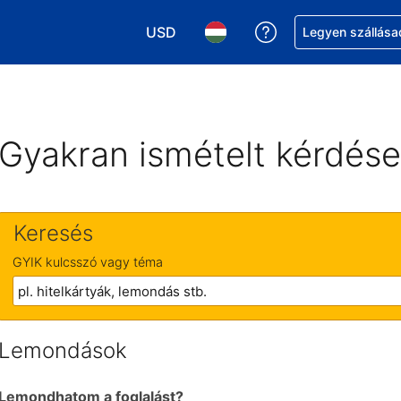
USD
Segítség a foglalá
Legyen szállása
Válasszon pénznemet. Jelenlegi kivál
Válasszon nyelvet. Jelenleg 
Gyakran ismételt kérdés
Keresés
GYIK kulcsszó vagy téma
Lemondások
Lemondhatom a foglalást?