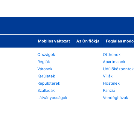
Mobilos változat
Az Ön fiókja
Foglalás módo
Országok
Otthonok
Régiók
Apartmanok
Városok
Üdülőközpontok
Kerületek
Villák
Repülőterek
Hostelek
Szállodák
Panzió
Látványosságok
Vendégházak