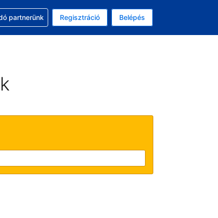
ssal
dó partnerünk
Regisztráció
Belépés
asztott pénznem: amerikai dollár
kiválasztott nyelv: Magyar
ek