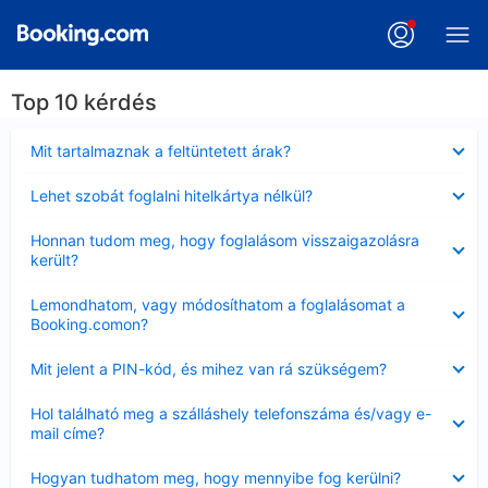
Top 10 kérdés
Bezárta
Mit tartalmaznak a feltüntetett árak?
Bezárta
Lehet szobát foglalni hitelkártya nélkül?
Bezárta
Honnan tudom meg, hogy foglalásom visszaigazolásra
került?
Bezárta
Lemondhatom, vagy módosíthatom a foglalásomat a
Booking.comon?
Bezárta
Mit jelent a PIN-kód, és mihez van rá szükségem?
Bezárta
Hol található meg a szálláshely telefonszáma és/vagy e-
mail címe?
Bezárta
Hogyan tudhatom meg, hogy mennyibe fog kerülni?