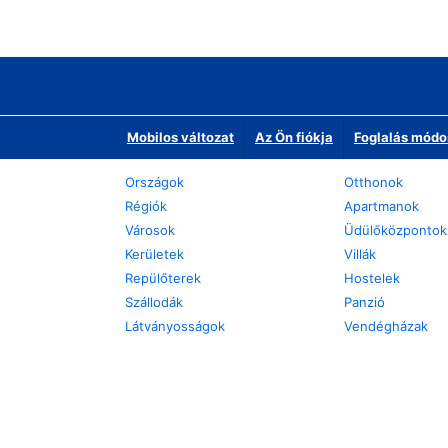
Mobilos változat
Az Ön fiókja
Foglalás módo
Országok
Otthonok
Régiók
Apartmanok
Városok
Üdülőközpontok
Kerületek
Villák
Repülőterek
Hostelek
Szállodák
Panzió
Látványosságok
Vendégházak