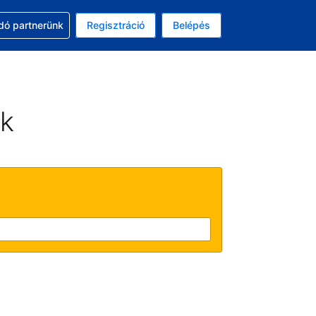
ssal
dó partnerünk
Regisztráció
Belépés
lasztott pénznem: magyar forint
kiválasztott nyelv: Magyar
ek