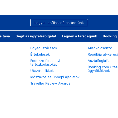
Legyen szállásadó partnerünk
sítása
Segít az ügyfélszolgálat
Legyen a társcégünk
Booking.
Egyedi szállások
Autókölcsönző
Értékelések
Repülőjárat-keres
Fedezze fel a havi
Asztalfoglalás
tartózkodásokat
Booking.com Utaz
Utazási cikkek
ügynököknek
Időszakos és ünnepi ajánlatok
Traveller Review Awards