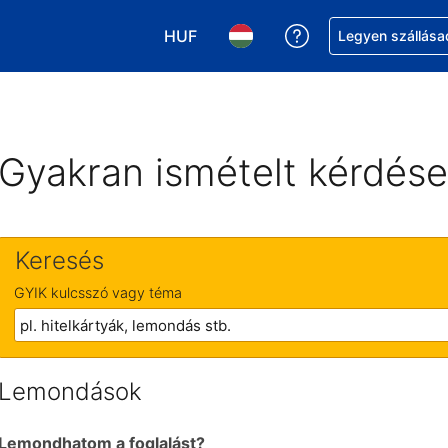
HUF
Segítség a foglalá
Legyen szállása
Válasszon pénznemet. Jelenlegi kivá
Válasszon nyelvet. Jelenleg 
Gyakran ismételt kérdés
Keresés
GYIK kulcsszó vagy téma
Lemondások
Lemondhatom a foglalást?