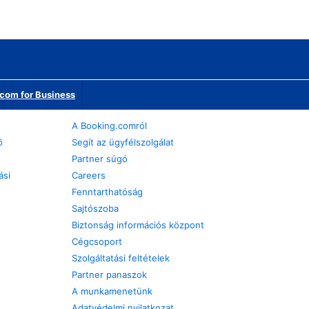
com for Business
A Booking.comról
ő
Segít az ügyfélszolgálat
Partner súgó
ási
Careers
Fenntarthatóság
Sajtószoba
Biztonság információs központ
Cégcsoport
Szolgáltatási feltételek
Partner panaszok
A munkamenetünk
Adatvédelmi nyilatkozat