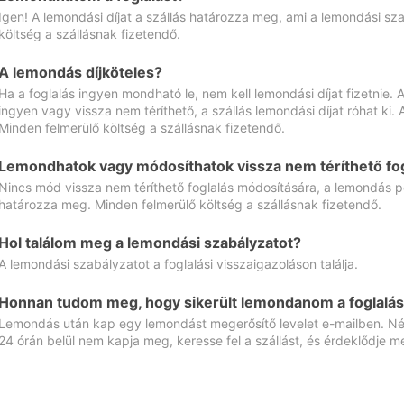
Igen! A lemondási díjat a szállás határozza meg, ami a lemondási sz
költség a szállásnak fizetendő.
A lemondás díjköteles?
Ha a foglalás ingyen mondható le, nem kell lemondási díjat fizetnie
ingyen vagy vissza nem téríthető, a szállás lemondási díjat róhat ki.
Minden felmerülő költség a szállásnak fizetendő.
Lemondhatok vagy módosíthatok vissza nem téríthető fog
Nincs mód vissza nem téríthető foglalás módosítására, a lemondás ped
határozza meg. Minden felmerülő költség a szállásnak fizetendő.
Hol találom meg a lemondási szabályzatot?
A lemondási szabályzatot a foglalási visszaigazoláson találja.
Honnan tudom meg, hogy sikerült lemondanom a foglalás
Lemondás után kap egy lemondást megerősítő levelet e-mailben. Néz
24 órán belül nem kapja meg, keresse fel a szállást, és érdeklődje