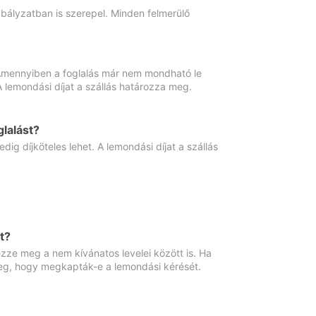
abályzatban is szerepel. Minden felmerülő
. Amennyiben a foglalás már nem mondható le
 A lemondási díjat a szállás határozza meg.
lalást?
ig díjköteles lehet. A lemondási díjat a szállás
t?
ze meg a nem kívánatos levelei között is. Ha
 meg, hogy megkapták-e a lemondási kérését.