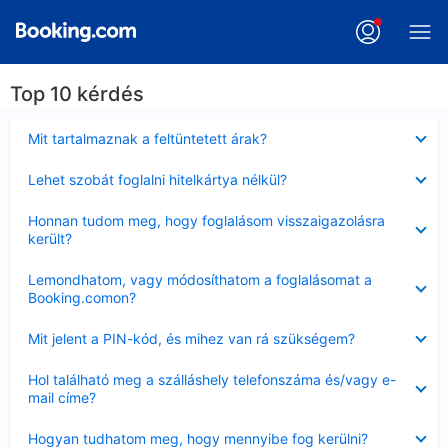
Top 10 kérdés
Bezárta
Mit tartalmaznak a feltüntetett árak?
Bezárta
Lehet szobát foglalni hitelkártya nélkül?
Bezárta
Honnan tudom meg, hogy foglalásom visszaigazolásra
került?
Bezárta
Lemondhatom, vagy módosíthatom a foglalásomat a
Booking.comon?
Bezárta
Mit jelent a PIN-kód, és mihez van rá szükségem?
Bezárta
Hol található meg a szálláshely telefonszáma és/vagy e-
mail címe?
Bezárta
Hogyan tudhatom meg, hogy mennyibe fog kerülni?