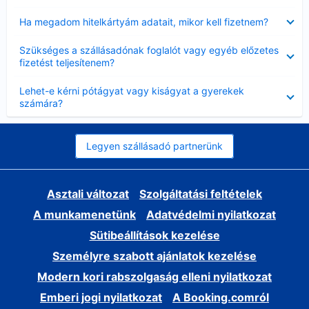
Bezárta
Ha megadom hitelkártyám adatait, mikor kell fizetnem?
Bezárta
Szükséges a szállásadónak foglalót vagy egyéb előzetes
fizetést teljesítenem?
Bezárta
Lehet-e kérni pótágyat vagy kiságyat a gyerekek
számára?
Legyen szállásadó partnerünk
Asztali változat
Szolgáltatási feltételek
A munkamenetünk
Adatvédelmi nyilatkozat
Sütibeállítások kezelése
Személyre szabott ajánlatok kezelése
Modern kori rabszolgaság elleni nyilatkozat
Emberi jogi nyilatkozat
A Booking.comról