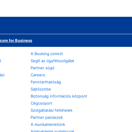
com for Business
A Booking.comról
ő
Segít az ügyfélszolgálat
Partner súgó
ási
Careers
Fenntarthatóság
Sajtószoba
Biztonság információs központ
Cégcsoport
Szolgáltatási feltételek
Partner panaszok
A munkamenetünk
Adatvédelmi nyilatkozat