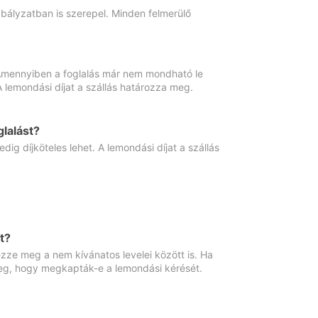
abályzatban is szerepel. Minden felmerülő
. Amennyiben a foglalás már nem mondható le
 A lemondási díjat a szállás határozza meg.
lalást?
ig díjköteles lehet. A lemondási díjat a szállás
t?
ze meg a nem kívánatos levelei között is. Ha
 meg, hogy megkapták-e a lemondási kérését.