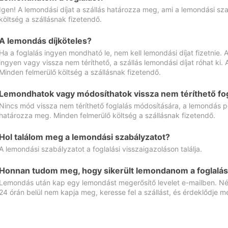
Igen! A lemondási díjat a szállás határozza meg, ami a lemondási sz
költség a szállásnak fizetendő.
A lemondás díjköteles?
Ha a foglalás ingyen mondható le, nem kell lemondási díjat fizetnie
ingyen vagy vissza nem téríthető, a szállás lemondási díjat róhat ki.
Minden felmerülő költség a szállásnak fizetendő.
Lemondhatok vagy módosíthatok vissza nem téríthető fog
Nincs mód vissza nem téríthető foglalás módosítására, a lemondás ped
határozza meg. Minden felmerülő költség a szállásnak fizetendő.
Hol találom meg a lemondási szabályzatot?
A lemondási szabályzatot a foglalási visszaigazoláson találja.
Honnan tudom meg, hogy sikerült lemondanom a foglalás
Lemondás után kap egy lemondást megerősítő levelet e-mailben. Néz
24 órán belül nem kapja meg, keresse fel a szállást, és érdeklődje