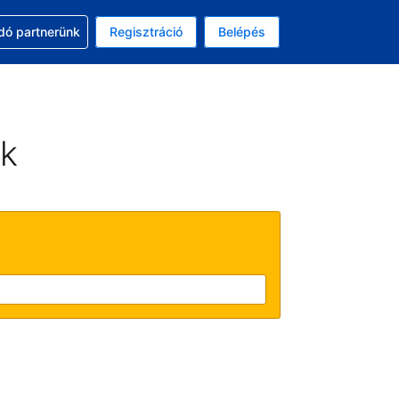
ssal
dó partnerünk
Regisztráció
Belépés
asztott pénznem: amerikai dollár
kiválasztott nyelv: Magyar
ek