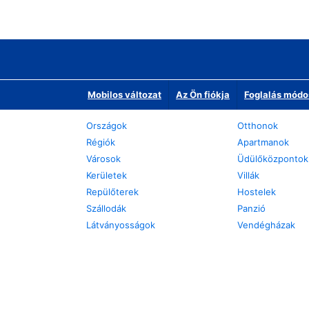
Mobilos változat
Az Ön fiókja
Foglalás módo
Országok
Otthonok
Régiók
Apartmanok
Városok
Üdülőközpontok
Kerületek
Villák
Repülőterek
Hostelek
Szállodák
Panzió
Látványosságok
Vendégházak