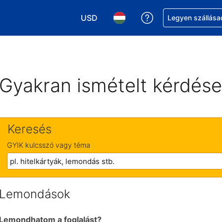
USD
Segítség a foglalá
Legyen szállása
Válasszon pénznemet. Jelenlegi kivál
Válasszon nyelvet. Jelenleg 
Gyakran ismételt kérdés
Keresés
GYIK kulcsszó vagy téma
Lemondások
Lemondhatom a foglalást?