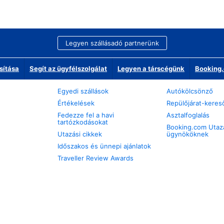
Legyen szállásadó partnerünk
sítása
Segít az ügyfélszolgálat
Legyen a társcégünk
Booking.
Egyedi szállások
Autókölcsönző
Értékelések
Repülőjárat-keres
Fedezze fel a havi
Asztalfoglalás
tartózkodásokat
Booking.com Utaz
Utazási cikkek
ügynököknek
Időszakos és ünnepi ajánlatok
Traveller Review Awards