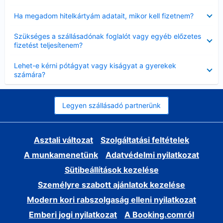
Bezárta
Ha megadom hitelkártyám adatait, mikor kell fizetnem?
Bezárta
Szükséges a szállásadónak foglalót vagy egyéb előzetes
fizetést teljesítenem?
Bezárta
Lehet-e kérni pótágyat vagy kiságyat a gyerekek
számára?
Legyen szállásadó partnerünk
Asztali változat
Szolgáltatási feltételek
A munkamenetünk
Adatvédelmi nyilatkozat
Sütibeállítások kezelése
Személyre szabott ajánlatok kezelése
Modern kori rabszolgaság elleni nyilatkozat
Emberi jogi nyilatkozat
A Booking.comról