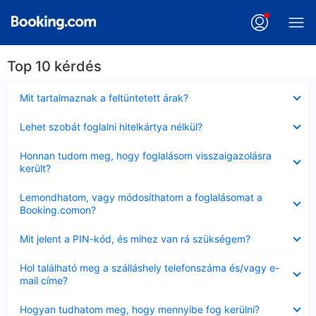
Top 10 kérdés
Bezárta
Mit tartalmaznak a feltüntetett árak?
Bezárta
Lehet szobát foglalni hitelkártya nélkül?
Bezárta
Honnan tudom meg, hogy foglalásom visszaigazolásra
került?
Bezárta
Lemondhatom, vagy módosíthatom a foglalásomat a
Booking.comon?
Bezárta
Mit jelent a PIN-kód, és mihez van rá szükségem?
Bezárta
Hol található meg a szálláshely telefonszáma és/vagy e-
mail címe?
Bezárta
Hogyan tudhatom meg, hogy mennyibe fog kerülni?