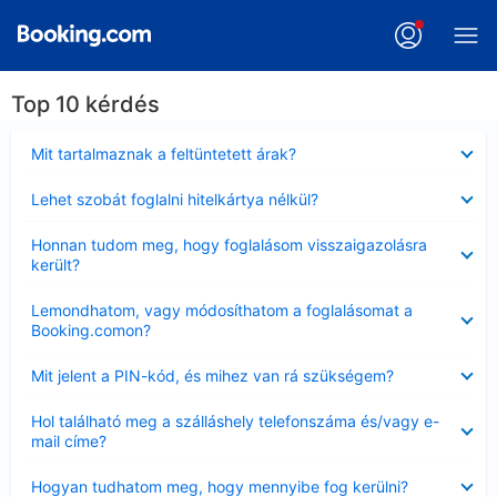
Top 10 kérdés
Bezárta
Mit tartalmaznak a feltüntetett árak?
Bezárta
Lehet szobát foglalni hitelkártya nélkül?
Bezárta
Honnan tudom meg, hogy foglalásom visszaigazolásra
került?
Bezárta
Lemondhatom, vagy módosíthatom a foglalásomat a
Booking.comon?
Bezárta
Mit jelent a PIN-kód, és mihez van rá szükségem?
Bezárta
Hol található meg a szálláshely telefonszáma és/vagy e-
mail címe?
Bezárta
Hogyan tudhatom meg, hogy mennyibe fog kerülni?