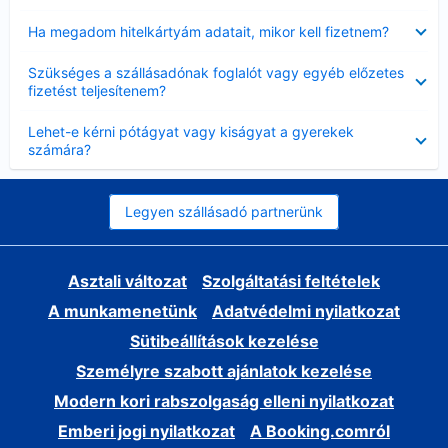
Bezárta
Ha megadom hitelkártyám adatait, mikor kell fizetnem?
Bezárta
Szükséges a szállásadónak foglalót vagy egyéb előzetes
fizetést teljesítenem?
Bezárta
Lehet-e kérni pótágyat vagy kiságyat a gyerekek
számára?
Legyen szállásadó partnerünk
Asztali változat
Szolgáltatási feltételek
A munkamenetünk
Adatvédelmi nyilatkozat
Sütibeállítások kezelése
Személyre szabott ajánlatok kezelése
Modern kori rabszolgaság elleni nyilatkozat
Emberi jogi nyilatkozat
A Booking.comról