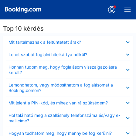
Top 10 kérdés
Bezárta
Mit tartalmaznak a feltüntetett árak?
Bezárta
Lehet szobát foglalni hitelkártya nélkül?
Bezárta
Honnan tudom meg, hogy foglalásom visszaigazolásra
került?
Bezárta
Lemondhatom, vagy módosíthatom a foglalásomat a
Booking.comon?
Bezárta
Mit jelent a PIN-kód, és mihez van rá szükségem?
Bezárta
Hol található meg a szálláshely telefonszáma és/vagy e-
mail címe?
Bezárta
Hogyan tudhatom meg, hogy mennyibe fog kerülni?