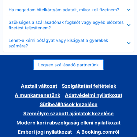
Bezárta
Ha megadom hitelkártyám adatait, mikor kell fizetnem?
Bezárta
Szükséges a szállásadónak foglalót vagy egyéb előzetes
fizetést teljesítenem?
Bezárta
Lehet-e kérni pótágyat vagy kiságyat a gyerekek
számára?
Legyen szállásadó partnerünk
Asztali változat
Szolgáltatási feltételek
A munkamenetünk
Adatvédelmi nyilatkozat
Sütibeállítások kezelése
Személyre szabott ajánlatok kezelése
Modern kori rabszolgaság elleni nyilatkozat
Emberi jogi nyilatkozat
A Booking.comról