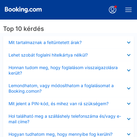
Top 10 kérdés
Bezárta
Mit tartalmaznak a feltüntetett árak?
Bezárta
Lehet szobát foglalni hitelkártya nélkül?
Bezárta
Honnan tudom meg, hogy foglalásom visszaigazolásra
került?
Bezárta
Lemondhatom, vagy módosíthatom a foglalásomat a
Booking.comon?
Bezárta
Mit jelent a PIN-kód, és mihez van rá szükségem?
Bezárta
Hol található meg a szálláshely telefonszáma és/vagy e-
mail címe?
Bezárta
Hogyan tudhatom meg, hogy mennyibe fog kerülni?