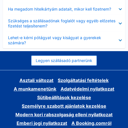
Bezárta
Ha megadom hitelkártyám adatait, mikor kell fizetnem?
Bezárta
Szükséges a szállásadónak foglalót vagy egyéb előzetes
fizetést teljesítenem?
Bezárta
Lehet-e kérni pótágyat vagy kiságyat a gyerekek
számára?
Legyen szállásadó partnerünk
Asztali változat
Szolgáltatási feltételek
A munkamenetünk
Adatvédelmi nyilatkozat
Sütibeállítások kezelése
Személyre szabott ajánlatok kezelése
Modern kori rabszolgaság elleni nyilatkozat
Emberi jogi nyilatkozat
A Booking.comról