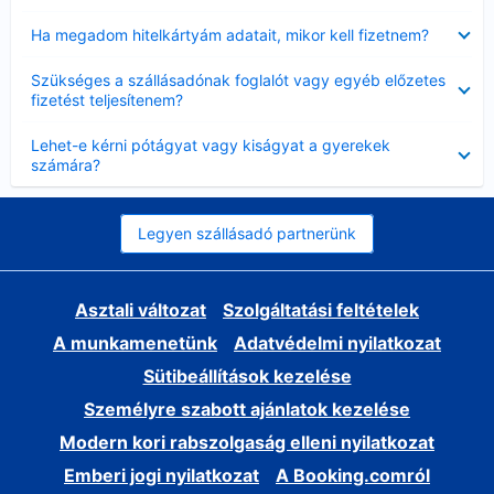
Bezárta
Ha megadom hitelkártyám adatait, mikor kell fizetnem?
Bezárta
Szükséges a szállásadónak foglalót vagy egyéb előzetes
fizetést teljesítenem?
Bezárta
Lehet-e kérni pótágyat vagy kiságyat a gyerekek
számára?
Legyen szállásadó partnerünk
Asztali változat
Szolgáltatási feltételek
A munkamenetünk
Adatvédelmi nyilatkozat
Sütibeállítások kezelése
Személyre szabott ajánlatok kezelése
Modern kori rabszolgaság elleni nyilatkozat
Emberi jogi nyilatkozat
A Booking.comról