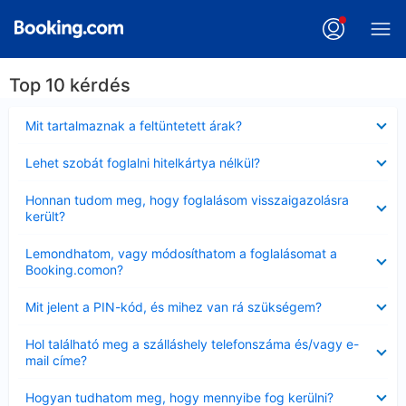
Top 10 kérdés
Bezárta
Mit tartalmaznak a feltüntetett árak?
Bezárta
Lehet szobát foglalni hitelkártya nélkül?
Bezárta
Honnan tudom meg, hogy foglalásom visszaigazolásra
került?
Bezárta
Lemondhatom, vagy módosíthatom a foglalásomat a
Booking.comon?
Bezárta
Mit jelent a PIN-kód, és mihez van rá szükségem?
Bezárta
Hol található meg a szálláshely telefonszáma és/vagy e-
mail címe?
Bezárta
Hogyan tudhatom meg, hogy mennyibe fog kerülni?