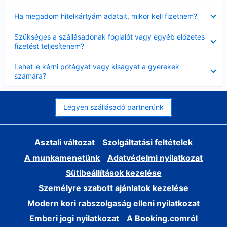
Bezárta
Ha megadom hitelkártyám adatait, mikor kell fizetnem?
Bezárta
Szükséges a szállásadónak foglalót vagy egyéb előzetes
fizetést teljesítenem?
Bezárta
Lehet-e kérni pótágyat vagy kiságyat a gyerekek
számára?
Legyen szállásadó partnerünk
Asztali változat
Szolgáltatási feltételek
A munkamenetünk
Adatvédelmi nyilatkozat
Sütibeállítások kezelése
Személyre szabott ajánlatok kezelése
Modern kori rabszolgaság elleni nyilatkozat
Emberi jogi nyilatkozat
A Booking.comról