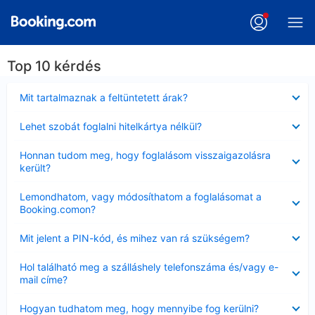
Top 10 kérdés
Bezárta
Mit tartalmaznak a feltüntetett árak?
Bezárta
Lehet szobát foglalni hitelkártya nélkül?
Bezárta
Honnan tudom meg, hogy foglalásom visszaigazolásra
került?
Bezárta
Lemondhatom, vagy módosíthatom a foglalásomat a
Booking.comon?
Bezárta
Mit jelent a PIN-kód, és mihez van rá szükségem?
Bezárta
Hol található meg a szálláshely telefonszáma és/vagy e-
mail címe?
Bezárta
Hogyan tudhatom meg, hogy mennyibe fog kerülni?