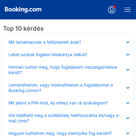
Top 10 kérdés
Bezárta
Mit tartalmaznak a feltüntetett árak?
Bezárta
Lehet szobát foglalni hitelkártya nélkül?
Bezárta
Honnan tudom meg, hogy foglalásom visszaigazolásra
került?
Bezárta
Lemondhatom, vagy módosíthatom a foglalásomat a
Booking.comon?
Bezárta
Mit jelent a PIN-kód, és mihez van rá szükségem?
Bezárta
Hol található meg a szálláshely telefonszáma és/vagy e-
mail címe?
Bezárta
Hogyan tudhatom meg, hogy mennyibe fog kerülni?