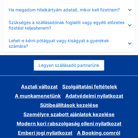
Bezárta
Ha megadom hitelkártyám adatait, mikor kell fizetnem?
Bezárta
Szükséges a szállásadónak foglalót vagy egyéb előzetes
fizetést teljesítenem?
Bezárta
Lehet-e kérni pótágyat vagy kiságyat a gyerekek
számára?
Legyen szállásadó partnerünk
Asztali változat
Szolgáltatási feltételek
A munkamenetünk
Adatvédelmi nyilatkozat
Sütibeállítások kezelése
Személyre szabott ajánlatok kezelése
Modern kori rabszolgaság elleni nyilatkozat
Emberi jogi nyilatkozat
A Booking.comról