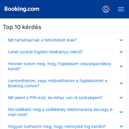
Top 10 kérdés
Bezárta
Mit tartalmaznak a feltüntetett árak?
Bezárta
Lehet szobát foglalni hitelkártya nélkül?
Bezárta
Honnan tudom meg, hogy foglalásom visszaigazolásra
került?
Bezárta
Lemondhatom, vagy módosíthatom a foglalásomat a
Booking.comon?
Bezárta
Mit jelent a PIN-kód, és mihez van rá szükségem?
Bezárta
Hol található meg a szálláshely telefonszáma és/vagy e-
mail címe?
Bezárta
Hogyan tudhatom meg, hogy mennyibe fog kerülni?