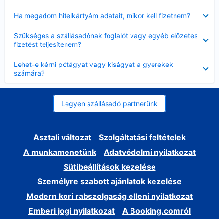
Bezárta
Ha megadom hitelkártyám adatait, mikor kell fizetnem?
Bezárta
Szükséges a szállásadónak foglalót vagy egyéb előzetes
fizetést teljesítenem?
Bezárta
Lehet-e kérni pótágyat vagy kiságyat a gyerekek
számára?
Legyen szállásadó partnerünk
Asztali változat
Szolgáltatási feltételek
A munkamenetünk
Adatvédelmi nyilatkozat
Sütibeállítások kezelése
Személyre szabott ajánlatok kezelése
Modern kori rabszolgaság elleni nyilatkozat
Emberi jogi nyilatkozat
A Booking.comról