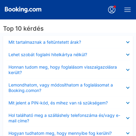
Top 10 kérdés
Bezárta
Mit tartalmaznak a feltüntetett árak?
Bezárta
Lehet szobát foglalni hitelkártya nélkül?
Bezárta
Honnan tudom meg, hogy foglalásom visszaigazolásra
került?
Bezárta
Lemondhatom, vagy módosíthatom a foglalásomat a
Booking.comon?
Bezárta
Mit jelent a PIN-kód, és mihez van rá szükségem?
Bezárta
Hol található meg a szálláshely telefonszáma és/vagy e-
mail címe?
Bezárta
Hogyan tudhatom meg, hogy mennyibe fog kerülni?