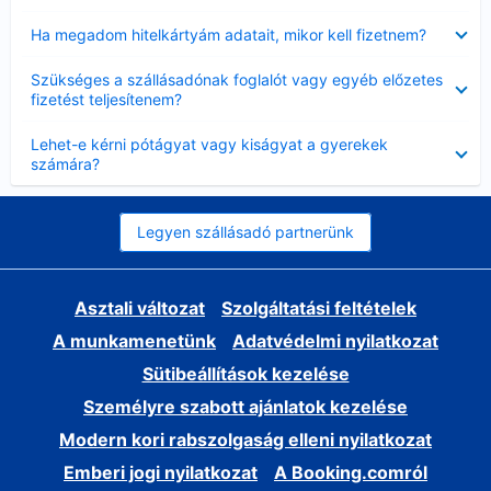
Bezárta
Ha megadom hitelkártyám adatait, mikor kell fizetnem?
Bezárta
Szükséges a szállásadónak foglalót vagy egyéb előzetes
fizetést teljesítenem?
Bezárta
Lehet-e kérni pótágyat vagy kiságyat a gyerekek
számára?
Legyen szállásadó partnerünk
Asztali változat
Szolgáltatási feltételek
A munkamenetünk
Adatvédelmi nyilatkozat
Sütibeállítások kezelése
Személyre szabott ajánlatok kezelése
Modern kori rabszolgaság elleni nyilatkozat
Emberi jogi nyilatkozat
A Booking.comról