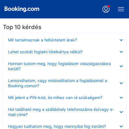
Top 10 kérdés
Bezárta
Mit tartalmaznak a feltüntetett árak?
Bezárta
Lehet szobát foglalni hitelkártya nélkül?
Bezárta
Honnan tudom meg, hogy foglalásom visszaigazolásra
került?
Bezárta
Lemondhatom, vagy módosíthatom a foglalásomat a
Booking.comon?
Bezárta
Mit jelent a PIN-kód, és mihez van rá szükségem?
Bezárta
Hol található meg a szálláshely telefonszáma és/vagy e-
mail címe?
Bezárta
Hogyan tudhatom meg, hogy mennyibe fog kerülni?