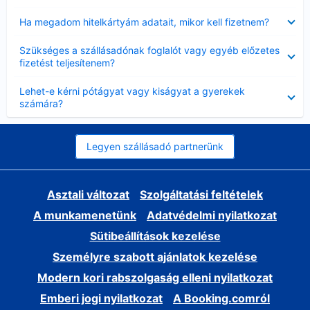
Bezárta
Ha megadom hitelkártyám adatait, mikor kell fizetnem?
Bezárta
Szükséges a szállásadónak foglalót vagy egyéb előzetes
fizetést teljesítenem?
Bezárta
Lehet-e kérni pótágyat vagy kiságyat a gyerekek
számára?
Legyen szállásadó partnerünk
Asztali változat
Szolgáltatási feltételek
A munkamenetünk
Adatvédelmi nyilatkozat
Sütibeállítások kezelése
Személyre szabott ajánlatok kezelése
Modern kori rabszolgaság elleni nyilatkozat
Emberi jogi nyilatkozat
A Booking.comról