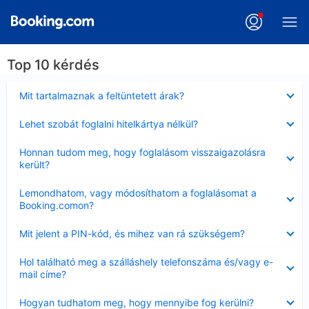
Top 10 kérdés
Bezárta
Mit tartalmaznak a feltüntetett árak?
Bezárta
Lehet szobát foglalni hitelkártya nélkül?
Bezárta
Honnan tudom meg, hogy foglalásom visszaigazolásra
került?
Bezárta
Lemondhatom, vagy módosíthatom a foglalásomat a
Booking.comon?
Bezárta
Mit jelent a PIN-kód, és mihez van rá szükségem?
Bezárta
Hol található meg a szálláshely telefonszáma és/vagy e-
mail címe?
Bezárta
Hogyan tudhatom meg, hogy mennyibe fog kerülni?