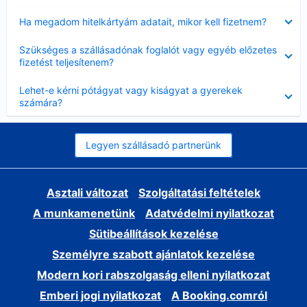
Bezárta
Ha megadom hitelkártyám adatait, mikor kell fizetnem?
Bezárta
Szükséges a szállásadónak foglalót vagy egyéb előzetes
fizetést teljesítenem?
Bezárta
Lehet-e kérni pótágyat vagy kiságyat a gyerekek
számára?
Legyen szállásadó partnerünk
Asztali változat
Szolgáltatási feltételek
A munkamenetünk
Adatvédelmi nyilatkozat
Sütibeállítások kezelése
Személyre szabott ajánlatok kezelése
Modern kori rabszolgaság elleni nyilatkozat
Emberi jogi nyilatkozat
A Booking.comról