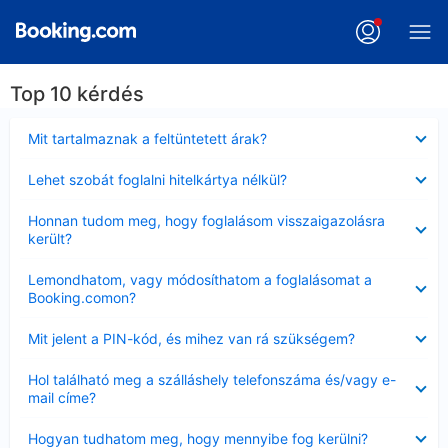
Top 10 kérdés
Bezárta
Mit tartalmaznak a feltüntetett árak?
Bezárta
Lehet szobát foglalni hitelkártya nélkül?
Bezárta
Honnan tudom meg, hogy foglalásom visszaigazolásra
került?
Bezárta
Lemondhatom, vagy módosíthatom a foglalásomat a
Booking.comon?
Bezárta
Mit jelent a PIN-kód, és mihez van rá szükségem?
Bezárta
Hol található meg a szálláshely telefonszáma és/vagy e-
mail címe?
Bezárta
Hogyan tudhatom meg, hogy mennyibe fog kerülni?