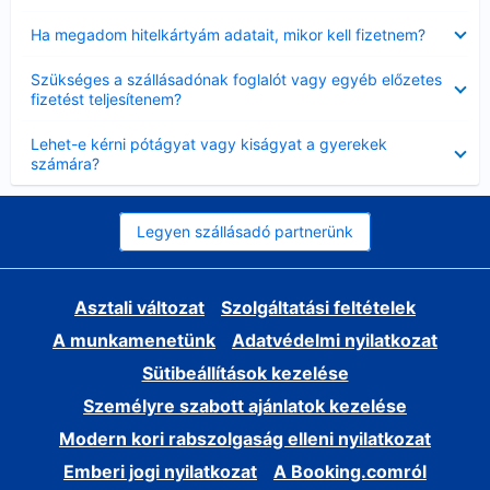
Bezárta
Ha megadom hitelkártyám adatait, mikor kell fizetnem?
Bezárta
Szükséges a szállásadónak foglalót vagy egyéb előzetes
fizetést teljesítenem?
Bezárta
Lehet-e kérni pótágyat vagy kiságyat a gyerekek
számára?
Legyen szállásadó partnerünk
Asztali változat
Szolgáltatási feltételek
A munkamenetünk
Adatvédelmi nyilatkozat
Sütibeállítások kezelése
Személyre szabott ajánlatok kezelése
Modern kori rabszolgaság elleni nyilatkozat
Emberi jogi nyilatkozat
A Booking.comról