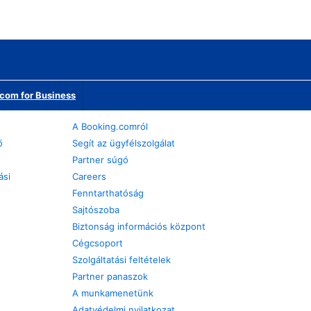
com for Business
A Booking.comról
ő
Segít az ügyfélszolgálat
Partner súgó
ási
Careers
Fenntarthatóság
Sajtószoba
Biztonság információs központ
Cégcsoport
Szolgáltatási feltételek
Partner panaszok
A munkamenetünk
Adatvédelmi nyilatkozat