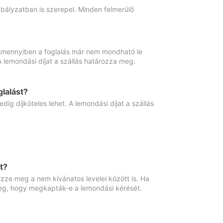
abályzatban is szerepel. Minden felmerülő
. Amennyiben a foglalás már nem mondható le
 A lemondási díjat a szállás határozza meg.
lalást?
ig díjköteles lehet. A lemondási díjat a szállás
t?
ze meg a nem kívánatos levelei között is. Ha
 meg, hogy megkapták-e a lemondási kérését.