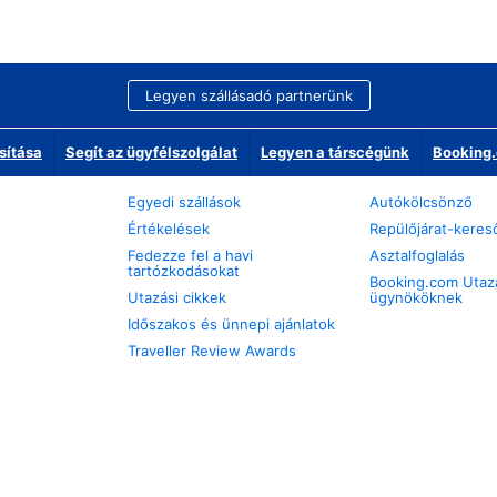
Legyen szállásadó partnerünk
sítása
Segít az ügyfélszolgálat
Legyen a társcégünk
Booking.
Egyedi szállások
Autókölcsönző
Értékelések
Repülőjárat-keres
Fedezze fel a havi
Asztalfoglalás
tartózkodásokat
Booking.com Utaz
Utazási cikkek
ügynököknek
Időszakos és ünnepi ajánlatok
Traveller Review Awards