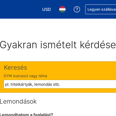
USD
Segítség a foglalá
Legyen szállása
Válasszon pénznemet. Jelenlegi kivál
Válasszon nyelvet. Jelenleg 
Gyakran ismételt kérdés
Keresés
GYIK kulcsszó vagy téma
Lemondások
Lemondhatom a foglalást?