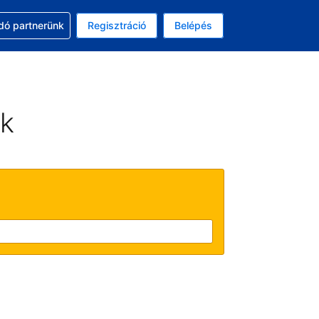
ssal
dó partnerünk
Regisztráció
Belépés
asztott pénznem: amerikai dollár
kiválasztott nyelv: Magyar
ek