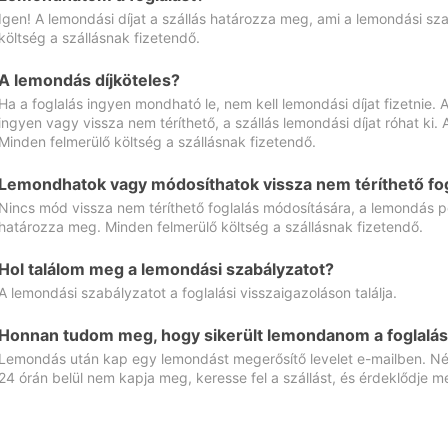
Igen! A lemondási díjat a szállás határozza meg, ami a lemondási sz
költség a szállásnak fizetendő.
A lemondás díjköteles?
Ha a foglalás ingyen mondható le, nem kell lemondási díjat fizetnie
ingyen vagy vissza nem téríthető, a szállás lemondási díjat róhat ki.
Minden felmerülő költség a szállásnak fizetendő.
Lemondhatok vagy módosíthatok vissza nem téríthető fog
Nincs mód vissza nem téríthető foglalás módosítására, a lemondás ped
határozza meg. Minden felmerülő költség a szállásnak fizetendő.
Hol találom meg a lemondási szabályzatot?
A lemondási szabályzatot a foglalási visszaigazoláson találja.
Honnan tudom meg, hogy sikerült lemondanom a foglalás
Lemondás után kap egy lemondást megerősítő levelet e-mailben. Néz
24 órán belül nem kapja meg, keresse fel a szállást, és érdeklődje