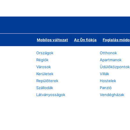
Mobilos változat
Az Ön fiókja
Foglalás módo
Országok
Otthonok
Régiók
Apartmanok
Városok
Üdülőközpontok
Kerületek
Villák
Repülőterek
Hostelek
Szállodák
Panzió
Látványosságok
Vendégházak