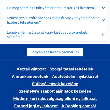
Bezárta
Ha megadom hitelkártyám adatait, mikor kell fizetnem?
Bezárta
Szükséges a szállásadónak foglalót vagy egyéb előzetes
fizetést teljesítenem?
Bezárta
Lehet-e kérni pótágyat vagy kiságyat a gyerekek
számára?
Legyen szállásadó partnerünk
Asztali változat
Szolgáltatási feltételek
A munkamenetünk
Adatvédelmi nyilatkozat
Sütibeállítások kezelése
Személyre szabott ajánlatok kezelése
Modern kori rabszolgaság elleni nyilatkozat
Emberi jogi nyilatkozat
A Booking.comról