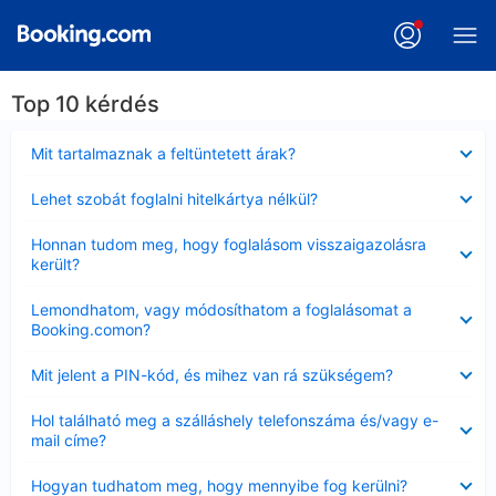
Top 10 kérdés
Bezárta
Mit tartalmaznak a feltüntetett árak?
Bezárta
Lehet szobát foglalni hitelkártya nélkül?
Bezárta
Honnan tudom meg, hogy foglalásom visszaigazolásra
került?
Bezárta
Lemondhatom, vagy módosíthatom a foglalásomat a
Booking.comon?
Bezárta
Mit jelent a PIN-kód, és mihez van rá szükségem?
Bezárta
Hol található meg a szálláshely telefonszáma és/vagy e-
mail címe?
Bezárta
Hogyan tudhatom meg, hogy mennyibe fog kerülni?