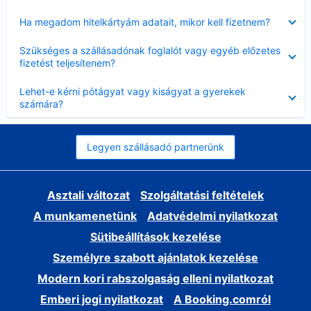
Bezárta
Ha megadom hitelkártyám adatait, mikor kell fizetnem?
Bezárta
Szükséges a szállásadónak foglalót vagy egyéb előzetes
fizetést teljesítenem?
Bezárta
Lehet-e kérni pótágyat vagy kiságyat a gyerekek
számára?
Legyen szállásadó partnerünk
Asztali változat
Szolgáltatási feltételek
A munkamenetünk
Adatvédelmi nyilatkozat
Sütibeállítások kezelése
Személyre szabott ajánlatok kezelése
Modern kori rabszolgaság elleni nyilatkozat
Emberi jogi nyilatkozat
A Booking.comról