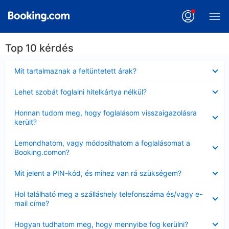
Top 10 kérdés
Bezárta
Mit tartalmaznak a feltüntetett árak?
Bezárta
Lehet szobát foglalni hitelkártya nélkül?
Bezárta
Honnan tudom meg, hogy foglalásom visszaigazolásra
került?
Bezárta
Lemondhatom, vagy módosíthatom a foglalásomat a
Booking.comon?
Bezárta
Mit jelent a PIN-kód, és mihez van rá szükségem?
Bezárta
Hol található meg a szálláshely telefonszáma és/vagy e-
mail címe?
Bezárta
Hogyan tudhatom meg, hogy mennyibe fog kerülni?