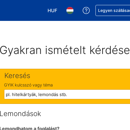
HUF
Segítség a foglalá
Legyen szállása
Válasszon pénznemet. Jelenlegi kivá
Válasszon nyelvet. Jelenleg 
Gyakran ismételt kérdés
Keresés
GYIK kulcsszó vagy téma
Lemondások
Lemondhatom a foglalást?