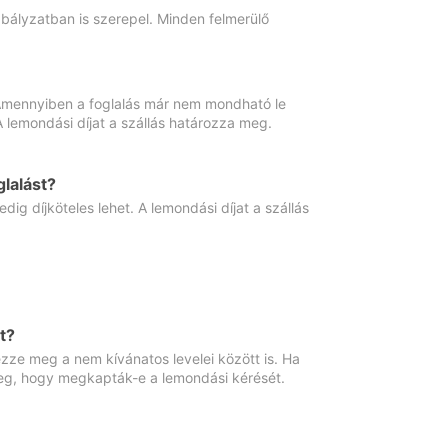
abályzatban is szerepel. Minden felmerülő
. Amennyiben a foglalás már nem mondható le
 A lemondási díjat a szállás határozza meg.
lalást?
ig díjköteles lehet. A lemondási díjat a szállás
t?
ze meg a nem kívánatos levelei között is. Ha
 meg, hogy megkapták-e a lemondási kérését.