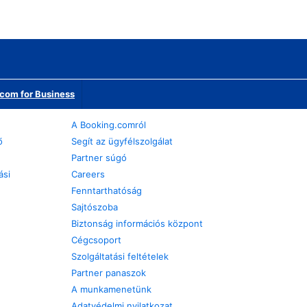
com for Business
A Booking.comról
ő
Segít az ügyfélszolgálat
Partner súgó
ási
Careers
Fenntarthatóság
Sajtószoba
Biztonság információs központ
Cégcsoport
Szolgáltatási feltételek
Partner panaszok
A munkamenetünk
Adatvédelmi nyilatkozat