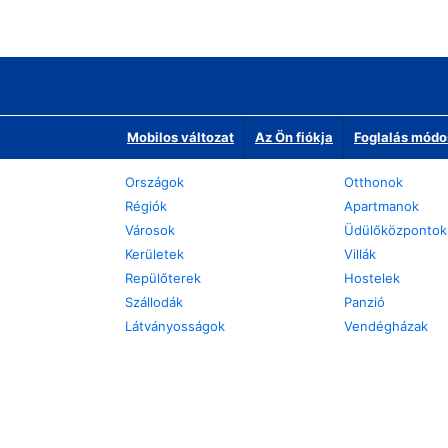
Mobilos változat
Az Ön fiókja
Foglalás módo
Országok
Otthonok
Régiók
Apartmanok
Városok
Üdülőközpontok
Kerületek
Villák
Repülőterek
Hostelek
Szállodák
Panzió
Látványosságok
Vendégházak