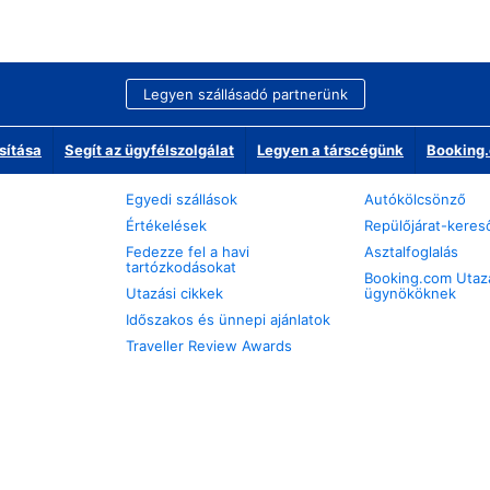
Legyen szállásadó partnerünk
sítása
Segít az ügyfélszolgálat
Legyen a társcégünk
Booking.
Egyedi szállások
Autókölcsönző
Értékelések
Repülőjárat-keres
Fedezze fel a havi
Asztalfoglalás
tartózkodásokat
Booking.com Utaz
Utazási cikkek
ügynököknek
Időszakos és ünnepi ajánlatok
Traveller Review Awards