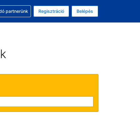
ssal
dó partnerünk
Regisztráció
Belépés
lasztott pénznem: magyar forint
kiválasztott nyelv: Magyar
ek