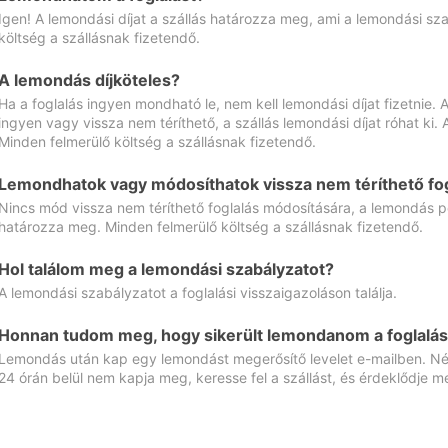
Igen! A lemondási díjat a szállás határozza meg, ami a lemondási sz
költség a szállásnak fizetendő.
A lemondás díjköteles?
Ha a foglalás ingyen mondható le, nem kell lemondási díjat fizetnie
ingyen vagy vissza nem téríthető, a szállás lemondási díjat róhat ki.
Minden felmerülő költség a szállásnak fizetendő.
Lemondhatok vagy módosíthatok vissza nem téríthető fog
Nincs mód vissza nem téríthető foglalás módosítására, a lemondás ped
határozza meg. Minden felmerülő költség a szállásnak fizetendő.
Hol találom meg a lemondási szabályzatot?
A lemondási szabályzatot a foglalási visszaigazoláson találja.
Honnan tudom meg, hogy sikerült lemondanom a foglalás
Lemondás után kap egy lemondást megerősítő levelet e-mailben. Néz
24 órán belül nem kapja meg, keresse fel a szállást, és érdeklődje