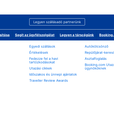
Legyen szállásadó partnerünk
sítása
Segít az ügyfélszolgálat
Legyen a társcégünk
Booking.
Egyedi szállások
Autókölcsönző
Értékelések
Repülőjárat-keres
Fedezze fel a havi
Asztalfoglalás
tartózkodásokat
Booking.com Utaz
Utazási cikkek
ügynököknek
Időszakos és ünnepi ajánlatok
Traveller Review Awards