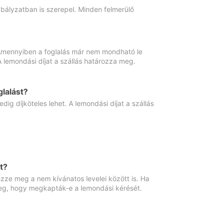
abályzatban is szerepel. Minden felmerülő
. Amennyiben a foglalás már nem mondható le
 A lemondási díjat a szállás határozza meg.
lalást?
ig díjköteles lehet. A lemondási díjat a szállás
t?
ze meg a nem kívánatos levelei között is. Ha
 meg, hogy megkapták-e a lemondási kérését.