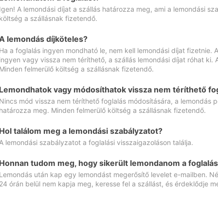
Igen! A lemondási díjat a szállás határozza meg, ami a lemondási sz
költség a szállásnak fizetendő.
A lemondás díjköteles?
Ha a foglalás ingyen mondható le, nem kell lemondási díjat fizetnie
ingyen vagy vissza nem téríthető, a szállás lemondási díjat róhat ki.
Minden felmerülő költség a szállásnak fizetendő.
Lemondhatok vagy módosíthatok vissza nem téríthető fog
Nincs mód vissza nem téríthető foglalás módosítására, a lemondás ped
határozza meg. Minden felmerülő költség a szállásnak fizetendő.
Hol találom meg a lemondási szabályzatot?
A lemondási szabályzatot a foglalási visszaigazoláson találja.
Honnan tudom meg, hogy sikerült lemondanom a foglalás
Lemondás után kap egy lemondást megerősítő levelet e-mailben. Néz
24 órán belül nem kapja meg, keresse fel a szállást, és érdeklődje