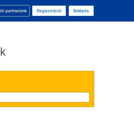
ssal
dó partnerünk
Regisztráció
Belépés
asztott pénznem: amerikai dollár
kiválasztott nyelv: Magyar
ek