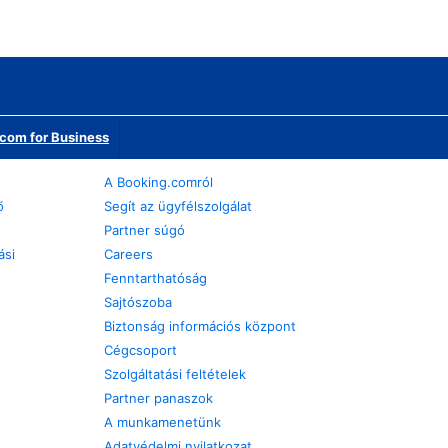
com for Business
A Booking.comról
ő
Segít az ügyfélszolgálat
Partner súgó
ási
Careers
Fenntarthatóság
Sajtószoba
Biztonság információs központ
Cégcsoport
Szolgáltatási feltételek
Partner panaszok
A munkamenetünk
Adatvédelmi nyilatkozat