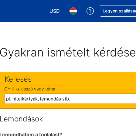
USD
Segítség a foglalá
Legyen szállása
Válasszon pénznemet. Jelenlegi kivál
Válasszon nyelvet. Jelenleg 
Gyakran ismételt kérdés
Keresés
GYIK kulcsszó vagy téma
Lemondások
Lemondhatom a foglalást?