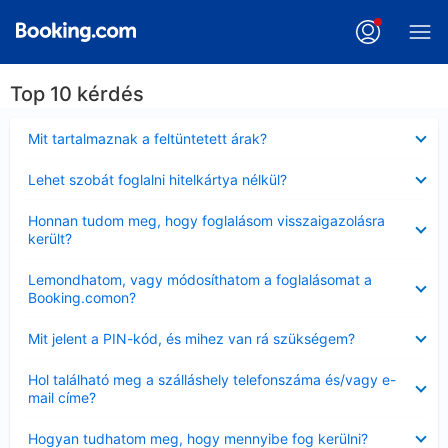
Top 10 kérdés
Bezárta
Mit tartalmaznak a feltüntetett árak?
Bezárta
Lehet szobát foglalni hitelkártya nélkül?
Bezárta
Honnan tudom meg, hogy foglalásom visszaigazolásra
került?
Bezárta
Lemondhatom, vagy módosíthatom a foglalásomat a
Booking.comon?
Bezárta
Mit jelent a PIN-kód, és mihez van rá szükségem?
Bezárta
Hol található meg a szálláshely telefonszáma és/vagy e-
mail címe?
Bezárta
Hogyan tudhatom meg, hogy mennyibe fog kerülni?