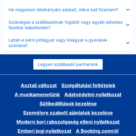
Bezárta
Ha megadom hitelkártyám adatait, mikor kell fizetnem?
Bezárta
Szükséges a szállásadónak foglalót vagy egyéb előzetes
fizetést teljesítenem?
Bezárta
Lehet-e kérni pótágyat vagy kiságyat a gyerekek
számára?
Legyen szállásadó partnerünk
Asztali változat
Szolgáltatási feltételek
A munkamenetünk
Adatvédelmi nyilatkozat
Sütibeállítások kezelése
Személyre szabott ajánlatok kezelése
Modern kori rabszolgaság elleni nyilatkozat
Emberi jogi nyilatkozat
A Booking.comról