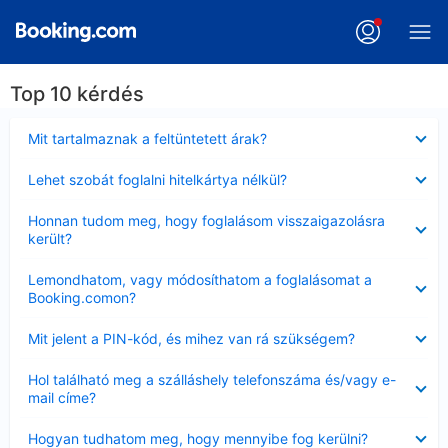
Top 10 kérdés
Bezárta
Mit tartalmaznak a feltüntetett árak?
Bezárta
Lehet szobát foglalni hitelkártya nélkül?
Bezárta
Honnan tudom meg, hogy foglalásom visszaigazolásra
került?
Bezárta
Lemondhatom, vagy módosíthatom a foglalásomat a
Booking.comon?
Bezárta
Mit jelent a PIN-kód, és mihez van rá szükségem?
Bezárta
Hol található meg a szálláshely telefonszáma és/vagy e-
mail címe?
Bezárta
Hogyan tudhatom meg, hogy mennyibe fog kerülni?