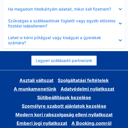
Bezárta
Ha megadom hitelkártyám adatait, mikor kell fizetnem?
Bezárta
Szükséges a szállásadónak foglalót vagy egyéb előzetes
fizetést teljesítenem?
Bezárta
Lehet-e kérni pótágyat vagy kiságyat a gyerekek
számára?
Legyen szállásadó partnerünk
Asztali változat
Szolgáltatási feltételek
A munkamenetünk
Adatvédelmi nyilatkozat
Sütibeállítások kezelése
Személyre szabott ajánlatok kezelése
Modern kori rabszolgaság elleni nyilatkozat
Emberi jogi nyilatkozat
A Booking.comról