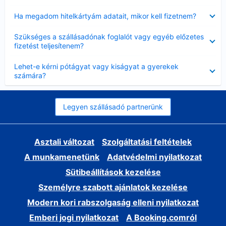
Bezárta
Ha megadom hitelkártyám adatait, mikor kell fizetnem?
Bezárta
Szükséges a szállásadónak foglalót vagy egyéb előzetes
fizetést teljesítenem?
Bezárta
Lehet-e kérni pótágyat vagy kiságyat a gyerekek
számára?
Legyen szállásadó partnerünk
Asztali változat
Szolgáltatási feltételek
A munkamenetünk
Adatvédelmi nyilatkozat
Sütibeállítások kezelése
Személyre szabott ajánlatok kezelése
Modern kori rabszolgaság elleni nyilatkozat
Emberi jogi nyilatkozat
A Booking.comról