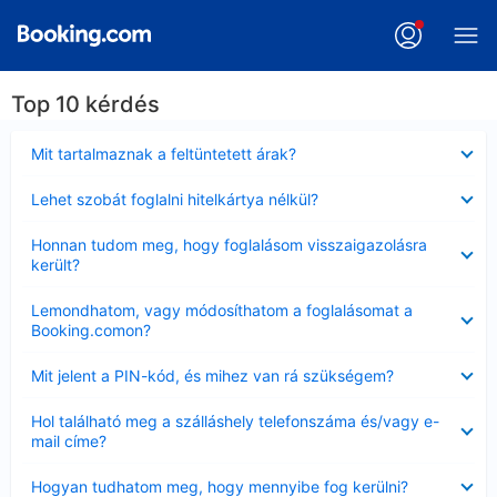
Top 10 kérdés
Bezárta
Mit tartalmaznak a feltüntetett árak?
Bezárta
Lehet szobát foglalni hitelkártya nélkül?
Bezárta
Honnan tudom meg, hogy foglalásom visszaigazolásra
került?
Bezárta
Lemondhatom, vagy módosíthatom a foglalásomat a
Booking.comon?
Bezárta
Mit jelent a PIN-kód, és mihez van rá szükségem?
Bezárta
Hol található meg a szálláshely telefonszáma és/vagy e-
mail címe?
Bezárta
Hogyan tudhatom meg, hogy mennyibe fog kerülni?