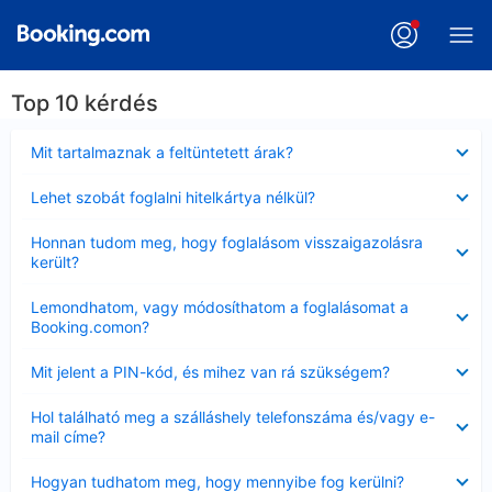
Top 10 kérdés
Bezárta
Mit tartalmaznak a feltüntetett árak?
Bezárta
Lehet szobát foglalni hitelkártya nélkül?
Bezárta
Honnan tudom meg, hogy foglalásom visszaigazolásra
került?
Bezárta
Lemondhatom, vagy módosíthatom a foglalásomat a
Booking.comon?
Bezárta
Mit jelent a PIN-kód, és mihez van rá szükségem?
Bezárta
Hol található meg a szálláshely telefonszáma és/vagy e-
mail címe?
Bezárta
Hogyan tudhatom meg, hogy mennyibe fog kerülni?