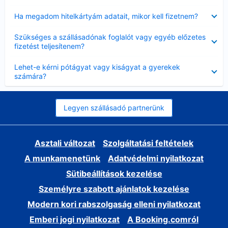
Bezárta
Ha megadom hitelkártyám adatait, mikor kell fizetnem?
Bezárta
Szükséges a szállásadónak foglalót vagy egyéb előzetes
fizetést teljesítenem?
Bezárta
Lehet-e kérni pótágyat vagy kiságyat a gyerekek
számára?
Legyen szállásadó partnerünk
Asztali változat
Szolgáltatási feltételek
A munkamenetünk
Adatvédelmi nyilatkozat
Sütibeállítások kezelése
Személyre szabott ajánlatok kezelése
Modern kori rabszolgaság elleni nyilatkozat
Emberi jogi nyilatkozat
A Booking.comról