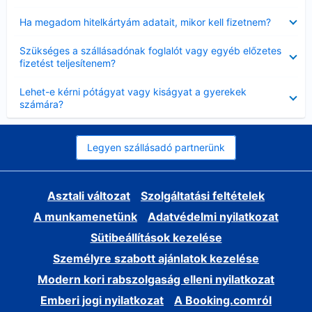
Bezárta
Ha megadom hitelkártyám adatait, mikor kell fizetnem?
Bezárta
Szükséges a szállásadónak foglalót vagy egyéb előzetes
fizetést teljesítenem?
Bezárta
Lehet-e kérni pótágyat vagy kiságyat a gyerekek
számára?
Legyen szállásadó partnerünk
Asztali változat
Szolgáltatási feltételek
A munkamenetünk
Adatvédelmi nyilatkozat
Sütibeállítások kezelése
Személyre szabott ajánlatok kezelése
Modern kori rabszolgaság elleni nyilatkozat
Emberi jogi nyilatkozat
A Booking.comról