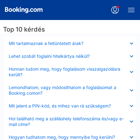
Top 10 kérdés
Bezárta
Mit tartalmaznak a feltüntetett árak?
Bezárta
Lehet szobát foglalni hitelkártya nélkül?
Bezárta
Honnan tudom meg, hogy foglalásom visszaigazolásra
került?
Bezárta
Lemondhatom, vagy módosíthatom a foglalásomat a
Booking.comon?
Bezárta
Mit jelent a PIN-kód, és mihez van rá szükségem?
Bezárta
Hol található meg a szálláshely telefonszáma és/vagy e-
mail címe?
Bezárta
Hogyan tudhatom meg, hogy mennyibe fog kerülni?