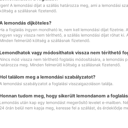
Igen! A lemondási díjat a szállás határozza meg, ami a lemondási sz
költség a szállásnak fizetendő.
A lemondás díjköteles?
Ha a foglalás ingyen mondható le, nem kell lemondási díjat fizetnie
ingyen vagy vissza nem téríthető, a szállás lemondási díjat róhat ki.
Minden felmerülő költség a szállásnak fizetendő.
Lemondhatok vagy módosíthatok vissza nem téríthető fog
Nincs mód vissza nem téríthető foglalás módosítására, a lemondás ped
határozza meg. Minden felmerülő költség a szállásnak fizetendő.
Hol találom meg a lemondási szabályzatot?
A lemondási szabályzatot a foglalási visszaigazoláson találja.
Honnan tudom meg, hogy sikerült lemondanom a foglalás
Lemondás után kap egy lemondást megerősítő levelet e-mailben. Néz
24 órán belül nem kapja meg, keresse fel a szállást, és érdeklődje