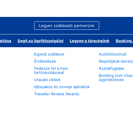
Legyen szállásadó partnerünk
sítása
Segít az ügyfélszolgálat
Legyen a társcégünk
Booking.
Egyedi szállások
Autókölcsönző
Értékelések
Repülőjárat-keres
Fedezze fel a havi
Asztalfoglalás
tartózkodásokat
Booking.com Utaz
Utazási cikkek
ügynököknek
Időszakos és ünnepi ajánlatok
Traveller Review Awards