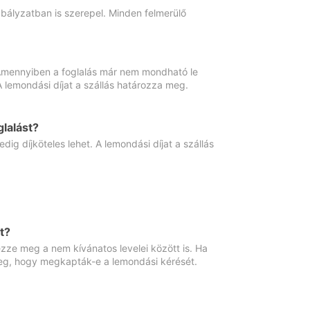
abályzatban is szerepel. Minden felmerülő
. Amennyiben a foglalás már nem mondható le
 A lemondási díjat a szállás határozza meg.
lalást?
ig díjköteles lehet. A lemondási díjat a szállás
t?
ze meg a nem kívánatos levelei között is. Ha
 meg, hogy megkapták-e a lemondási kérését.