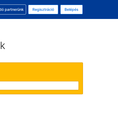
ssal
dó partnerünk
Regisztráció
Belépés
lasztott pénznem: magyar forint
kiválasztott nyelv: Magyar
ek