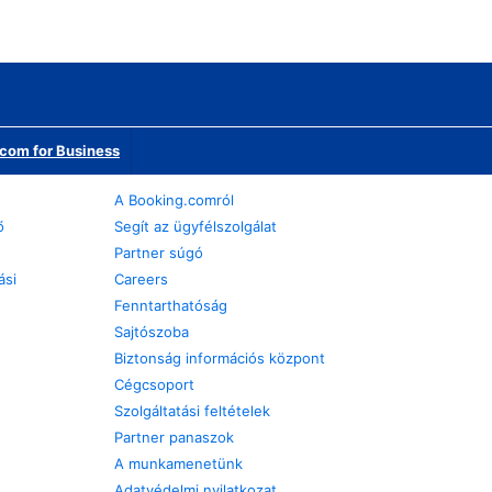
com for Business
A Booking.comról
ő
Segít az ügyfélszolgálat
Partner súgó
ási
Careers
Fenntarthatóság
Sajtószoba
Biztonság információs központ
Cégcsoport
Szolgáltatási feltételek
Partner panaszok
A munkamenetünk
Adatvédelmi nyilatkozat