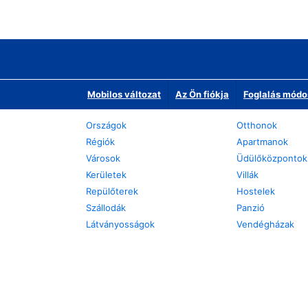
Mobilos változat
Az Ön fiókja
Foglalás módo
Országok
Otthonok
Régiók
Apartmanok
Városok
Üdülőközpontok
Kerületek
Villák
Repülőterek
Hostelek
Szállodák
Panzió
Látványosságok
Vendégházak