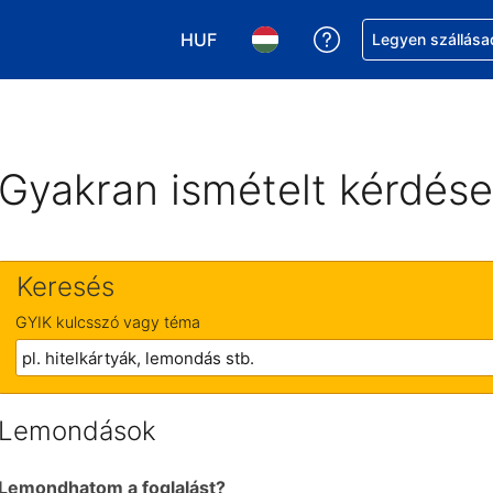
HUF
Segítség a foglalá
Legyen szállása
Válasszon pénznemet. Jelenlegi kivá
Válasszon nyelvet. Jelenleg 
Gyakran ismételt kérdés
Keresés
GYIK kulcsszó vagy téma
Lemondások
Lemondhatom a foglalást?